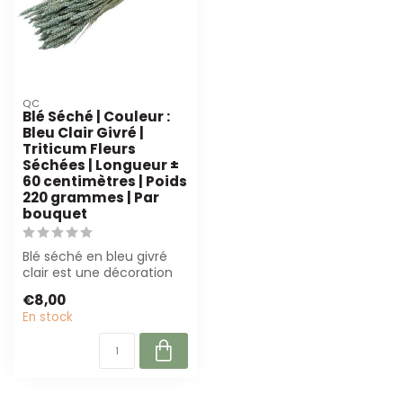
QC
Blé Séché | Couleur :
Bleu Clair Givré |
Triticum Fleurs
Séchées | Longueur ±
60 centimètres | Poids
220 grammes | Par
bouquet
Blé séché en bleu givré
clair est une décoration
élégante et facile
€8,00
d'entretien ...
En stock