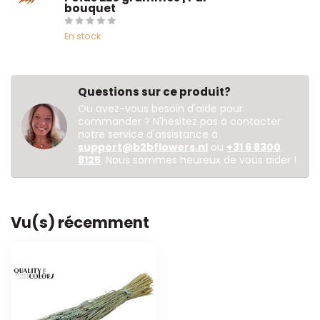
bouquet
En stock
Questions sur ce produit?
Ou avez-vous besoin d'aide pour
commander ? N'hésitez pas à contacter
notre service d'assistance à
support@b2bflowers.nl
ou
+31 6 8300
8125
. Nous sommes heureux de vous aider !
Vu(s) récemment