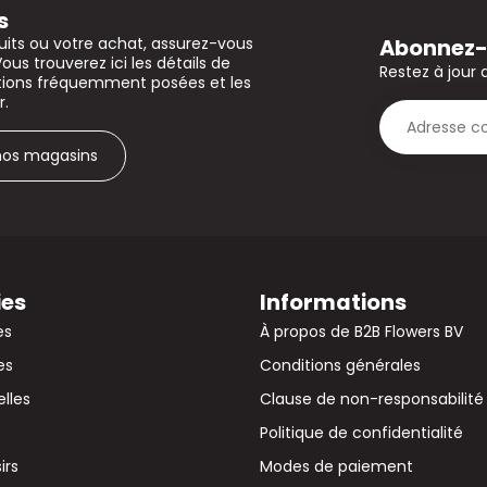
s
Abonnez-v
uits ou votre achat, assurez-vous
Vous trouverez ici les détails de
Restez à jour 
stions fréquemment posées et les
r.
 nos magasins
ies
Informations
es
À propos de B2B Flowers BV
es
Conditions générales
elles
Clause de non-responsabilité
Politique de confidentialité
irs
Modes de paiement