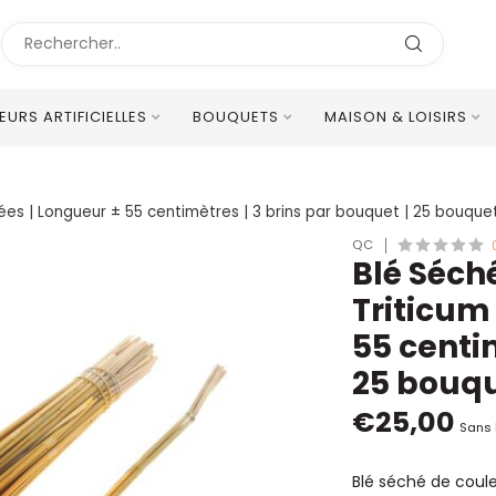
LEURS ARTIFICIELLES
BOUQUETS
MAISON & LOISIRS
Excellent Service Client Multilingue
chées | Longueur ± 55 centimètres | 3 brins par bouquet | 25 bouque
QC
Blé Séché
Triticum
55 centim
25 bouqu
€25,00
Sans 
Blé séché de couleu