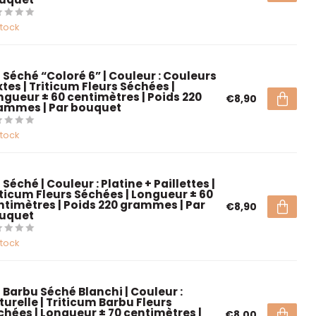
stock
é Séché “Coloré 6” | Couleur : Couleurs
tes | Triticum Fleurs Séchées |
ngueur ± 60 centimètres | Poids 220
€8,90
ammes | Par bouquet
stock
 Séché | Couleur : Platine + Paillettes |
iticum Fleurs Séchées | Longueur ± 60
ntimètres | Poids 220 grammes | Par
€8,90
uquet
stock
é Barbu Séché Blanchi | Couleur :
turelle | Triticum Barbu Fleurs
chées | Longueur ± 70 centimètres |
€8,00