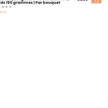
ids 150 grammes | Par bouquet
stock