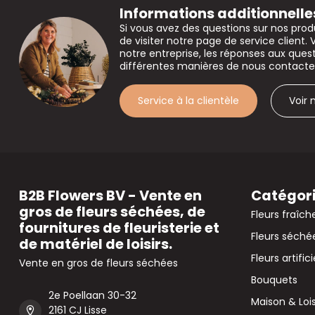
Informations additionnelle
Si vous avez des questions sur nos prod
de visiter notre page de service client. 
notre entreprise, les réponses aux que
différentes manières de nous contacte
Service à la clientèle
Voir
B2B Flowers BV - Vente en
Catégor
gros de fleurs séchées, de
Fleurs fraîch
fournitures de fleuristerie et
Fleurs séché
de matériel de loisirs.
Fleurs artifici
Vente en gros de fleurs séchées
Bouquets
2e Poellaan 30-32
Maison & Lois
2161 CJ Lisse