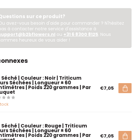
Questions sur ce produit?
Ou avez-vous besoin d'aide pour commander ? N'hésitez
pas à contacter notre service d'assistance à
support@b2bflowers.nl
ou
+31 6 8300 8125
. Nous
sommes heureux de vous aider !
 connexes
 Séché | Couleur : Noir | Triticum
eurs Séchées | Longueur ± 60
ntimètres | Poids 220 grammes | Par
€7,05
uquet
stock
 Séché | Couleur : Rouge | Triticum
eurs Séchées | Longueur ± 60
ntimètres | Poids 220 grammes | Par
€7,05
uquet