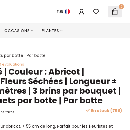
0
EUR
OCCASIONS
PLANTES
ts par botte | Par botte
0 évaluations
 | Couleur : Abricot |
 Fleurs Séchées | Longueur ±
ètres | 3 brins par bouquet |
ets par botte | Par botte
En stock (758)
les taxes
r abricot, ± 55 cm de long. Parfait pour les fleuristes et