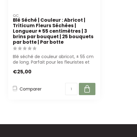
QC
Blé Séché | Couleur : Abricot |
Triticum Fleurs Séchées |
Longueur ± 55 centimètres | 3
brins par bouquet | 25 bouquets
par botte | Par botte
Blé séché de couleur abricot, ± 55 cm
de long. Parfait pour les fleuristes et
dé...
€25,00
Comparer