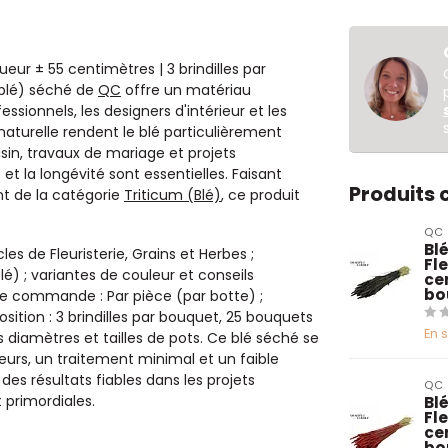
ueur ± 55 centimètres | 3 brindilles par
(blé) séché de
QC
offre un matériau
ssionnels, les designers d'intérieur et les
naturelle rendent le blé particulièrement
sin, travaux de mariage et projets
et la longévité sont essentielles. Faisant
Produits
t de la catégorie
Triticum (Blé)
, ce produit
QC
Blé
les de Fleuristerie, Grains et Herbes ;
Fl
lé) ; variantes de couleur et conseils
ce
bo
 de commande : Par pièce (par botte) ;
ition : 3 brindilles par bouquet, 25 bouquets
En 
es diamètres et tailles de pots. Ce blé séché se
eurs, un traitement minimal et un faible
des résultats fiables dans les projets
QC
 primordiales.
Blé
Fl
ce
bo