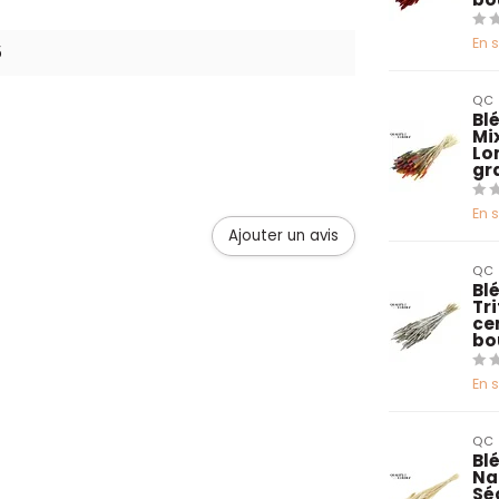
En 
5
QC
Bl
Mix
Lo
gr
En 
Ajouter un avis
QC
Blé
Tr
ce
bo
En 
QC
Bl
Na
Sé