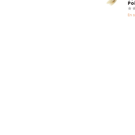
Po
En 