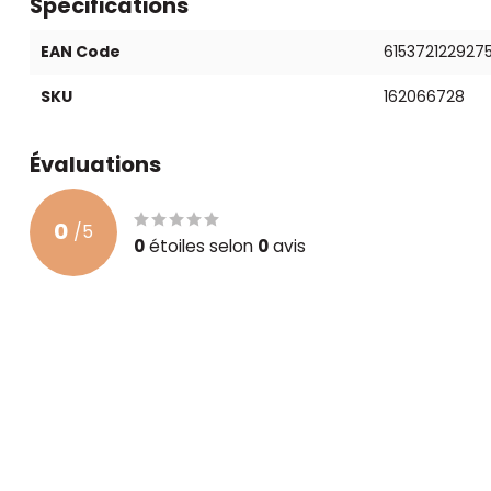
Spécifications
EAN Code
615372122927
SKU
162066728
Évaluations
0
/
5
0
étoiles selon
0
avis