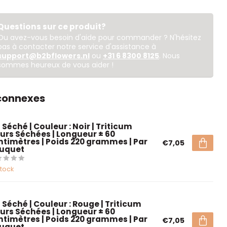
Questions sur ce produit?
Ou avez-vous besoin d'aide pour commander ? N'hésitez
pas à contacter notre service d'assistance à
support@b2bflowers.nl
ou
+31 6 8300 8125
. Nous
sommes heureux de vous aider !
 connexes
 Séché | Couleur : Noir | Triticum
eurs Séchées | Longueur ± 60
ntimètres | Poids 220 grammes | Par
€7,05
uquet
stock
 Séché | Couleur : Rouge | Triticum
eurs Séchées | Longueur ± 60
ntimètres | Poids 220 grammes | Par
€7,05
uquet