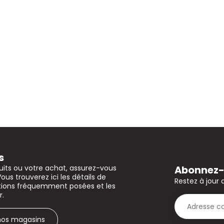
s
Abonnez-v
uits ou votre achat, assurez-vous
Vous trouverez ici les détails de
Restez à jour 
stions fréquemment posées et les
r.
 nos magasins