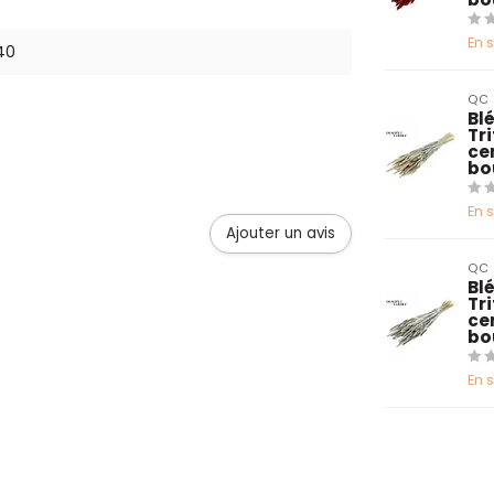
En 
40
QC
Blé
Tr
ce
bo
En 
Ajouter un avis
QC
Blé
Tr
ce
bo
En 