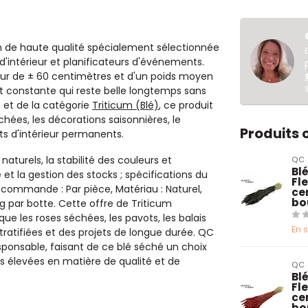
m de haute qualité spécialement sélectionnée
 d'intérieur et planificateurs d'événements.
eur de ± 60 centimètres et d'un poids moyen
 constante qui reste belle longtemps sans
 et de la catégorie
Triticum (Blé)
, ce produit
hées, les décorations saisonnières, le
Produits
s d'intérieur permanents.
turels, la stabilité des couleurs et
QC
Blé
e et la gestion des stocks ; spécifications du
Fl
de commande : Par pièce, Matériau : Naturel,
ce
bo
g par botte. Cette offre de Triticum
ue les roses séchées, les pavots, les balais
En 
tratifiées et des projets de longue durée. QC
ponsable, faisant de ce blé séché un choix
es élevées en matière de qualité et de
QC
Blé
Fl
ce
bo