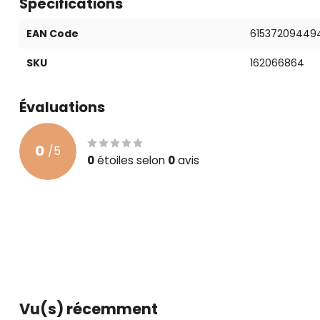
Spécifications
EAN Code
61537209449
SKU
162066864
Évaluations
0
/
5
0
étoiles selon
0
avis
Vu(s) récemment