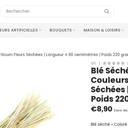
LEURS ARTIFICIELLES
BOUQUETS
MAISON & LOISIRS
Excellent Service Client Multilingue
| Triticum Fleurs Séchées | Longueur ± 60 centimètres | Poids 220 
QC
Blé Séché
Couleurs
Séchées 
Poids 22
€8,90
Sans les
Blé séché « Coloré 