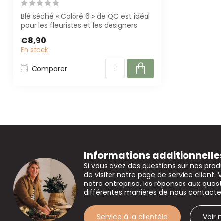
Blé séché « Coloré 6 » de QC est idéal
pour les fleuristes et les designers
d'in...
€8,90
En stock
Comparer
Informations additionnelle
Si vous avez des questions sur nos prod
de visiter notre page de service client. 
notre entreprise, les réponses aux que
différentes manières de nous contacte
Service à la clientèle
Voir