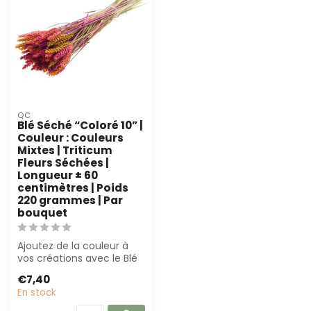
QC
Blé Séché “Coloré 10” |
Couleur : Couleurs
Mixtes | Triticum
Fleurs Séchées |
Longueur ± 60
centimètres | Poids
220 grammes | Par
bouquet
Ajoutez de la couleur à
vos créations avec le Blé
Séché “Coloré 10” ! Ces
€7,40
bottes...
En stock