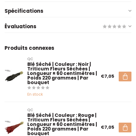
Spécifications
Évaluations
Produits connexes
QC
Blé Séché | Couleur : Noir |
Triticum Fleurs Séchées |
Longueur ± 60 centimètres |
€7,05
Poids 220 grammes | Par
bouquet
En stock
QC
Blé Séché | Couleur : Rouge |
Triticum Fleurs Séchées |
Longueur ± 60 centimètres |
€7,05
Poids 220 grammes | Par
bouquet