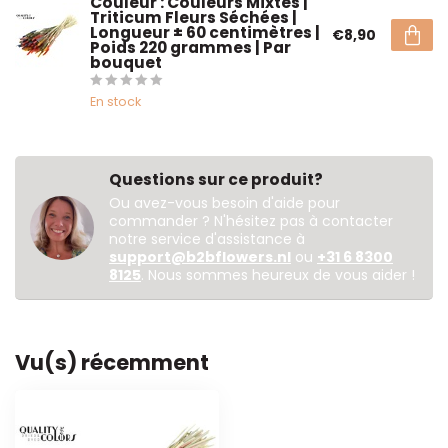
Couleur : Couleurs Mixtes |
Triticum Fleurs Séchées |
Longueur ± 60 centimètres |
€8,90
Poids 220 grammes | Par
bouquet
En stock
Questions sur ce produit?
Ou avez-vous besoin d'aide pour
commander ? N'hésitez pas à contacter
notre service d'assistance à
support@b2bflowers.nl
ou
+31 6 8300
8125
. Nous sommes heureux de vous aider !
Vu(s) récemment