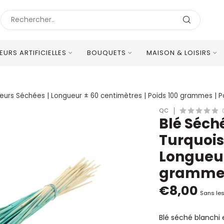
LEURS ARTIFICIELLES
BOUQUETS
MAISON & LOISIRS
Excellent Service Client Multilingue
 Fleurs Séchées | Longueur ± 60 centimètres | Poids 100 grammes | 
QC
Blé Séché
Turquoise
Longueur
grammes
€8,00
Sans les
Blé séché blanchi 