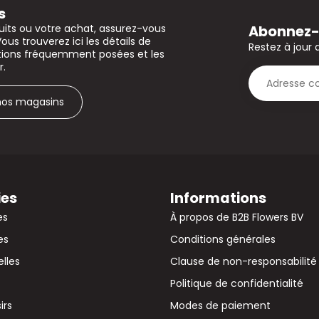
s
Abonnez-v
uits ou votre achat, assurez-vous
Vous trouverez ici les détails de
Restez à jour 
stions fréquemment posées et les
r.
 nos magasins
ies
Informations
es
À propos de B2B Flowers BV
es
Conditions générales
elles
Clause de non-responsabilité
Politique de confidentialité
irs
Modes de paiement