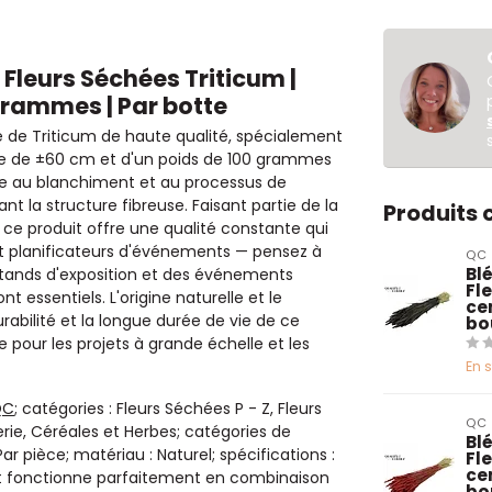
| Fleurs Séchées Triticum |
grammes | Par botte
e de Triticum de haute qualité, spécialement
tte de ±60 cm et d'un poids de 100 grammes
ce au blanchiment et au processus de
nt la structure fibreuse. Faisant partie de la
Produits
, ce produit offre une qualité constante qui
 et planificateurs d'événements — pensez à
QC
Blé
stands d'exposition et des événements
Fl
 essentiels. L'origine naturelle et le
ce
abilité et la longue durée de vie de ce
bo
our les projets à grande échelle et les
En 
QC
; catégories : Fleurs Séchées P - Z, Fleurs
QC
terie, Céréales et Herbes; catégories de
Blé
r pièce; matériau : Naturel; spécifications :
Fl
ce
it fonctionne parfaitement en combinaison
bo