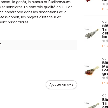
 pavot, le genêt, le ruscus et l'Helichrysum
 saisonnières. Le contrôle qualité de QC et
En 
ne cohérence dans les dimensions et la
fessionnels, les projets d'intérieur et
ont primordiales.
QC
Blé
Tr
ce
bo
9
En 
QC
Bl
Mix
Lo
gr
En 
Ajouter un avis
QC
Blé
Tr
ce