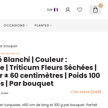
0
EUR
OCCASIONS
PLANTES
Par bouquet
0 évaluations
 Blanchi | Couleur :
 | Triticum Fleurs Séchées |
 ± 60 centimètres | Poids 100
 | Par bouquet
En stock (2129)
 taxes
en turquoise, ±60 cm de long et 100 g par bouquet. Parfait