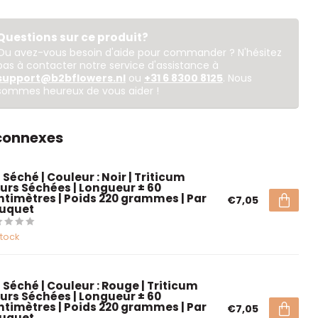
Questions sur ce produit?
Ou avez-vous besoin d'aide pour commander ? N'hésitez
pas à contacter notre service d'assistance à
support@b2bflowers.nl
ou
+31 6 8300 8125
. Nous
sommes heureux de vous aider !
 connexes
 Séché | Couleur : Noir | Triticum
eurs Séchées | Longueur ± 60
ntimètres | Poids 220 grammes | Par
€7,05
uquet
stock
 Séché | Couleur : Rouge | Triticum
eurs Séchées | Longueur ± 60
ntimètres | Poids 220 grammes | Par
€7,05
uquet