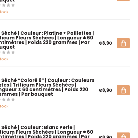
stock
 Séché | Couleur : Platine + Paillettes |
iticum Fleurs Séchées | Longueur ± 60
ntimètres | Poids 220 grammes | Par
€8,90
uquet
stock
é Séché “Coloré 6” | Couleur : Couleurs
tes | Triticum Fleurs Séchées |
ngueur ± 60 centimètres | Poids 220
€8,90
ammes | Par bouquet
stock
 Séché | Couleur : Blanc Perle |
iticum Fleurs Séchées | Longueur ± 60
ntimètres | Poids 220 grammes | Par
€8,90