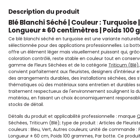
Description du produit
Blé Blanchi Séché | Couleur : Turquoise 
Longueur ± 60 centimètres | Poids 100 
Ce blé blanchi séché en turquoise est une variante naturell
sélectionnée pour des applications professionnelles. La bo
offre un élément léger mais visuellement puissant qui, grâ
coloration contrôlé, reste stable en couleur tout en conserva
gamme de Fleurs Séchées et de la catégorie
Triticum (Blé)
convient parfaitement aux fleuristes, designers d'intérieur
des arrangements durables, des installations séchées, des 
thématiques où des matériaux sans entretien et durables sont
traitement respectueux de l'environnement soulignent la dur
matériau, en faisant un choix économiquement responsable p
stocks de détail.
Détails du produit et applicabilité professionnelle : marque
Séchées, Triticum (Blé); type de produit : Articles de Fleuris
couleurs : Bleu, Vert, Autres couleurs; unité de commande : Pa
Longueur ± 60 cm, Poids 100 grammes, Par botte. Ce produ