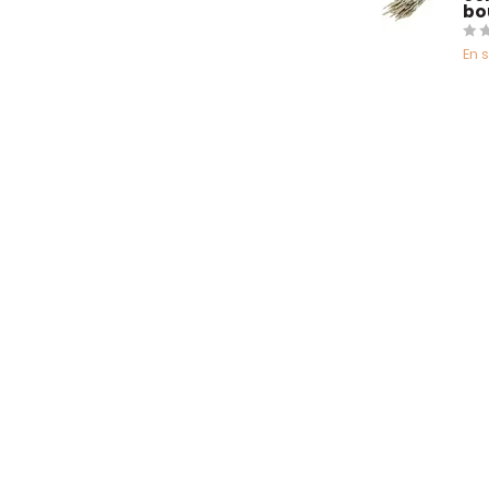
bo
En 