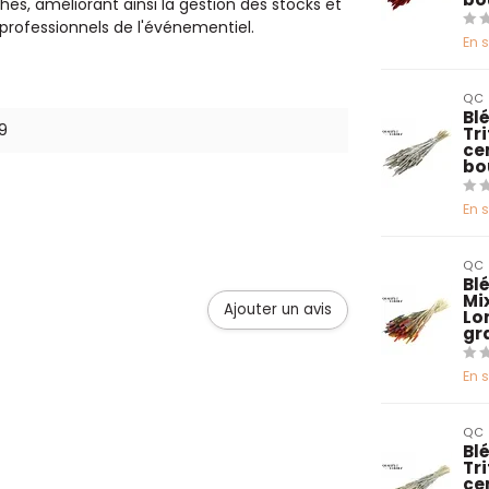
hes, améliorant ainsi la gestion des stocks et
es professionnels de l'événementiel.
En 
QC
Blé
9
Tr
ce
bo
En 
QC
Bl
Mix
Ajouter un avis
Lo
gr
En 
QC
Blé
Tr
ce