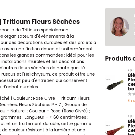
 | Triticum Fleurs Séchées
onnelle de Triticum spécialement
t les organisateurs d'événements à la
ur des décorations durables et des projets à
lle avec une finition douce et uniformément
té dans les grandes commandes ; idéal pour les
Produits
installations murales et les décorations
'autres fleurs séchées de haute qualité
QC
e ruscus et l'Helichrysum, ce produit offre une
Blé
Fl
cessitant peu d'entretien qui conservent
ce
 d'achat durables.
bo
ché | Couleur : Rose Givré | Triticum Fleurs
En 
 Séchées, Fleurs Séchées P - Z ; Groupe de
iau – Naturel ; Couleur – Rose (Rose Givré) ;
QC
 grammes ; Longueur – ± 60 centimètres ;
Blé
rict et un traitement durable, cette gamme
Fl
de couleur résistant à la lumière et une
ce
bo