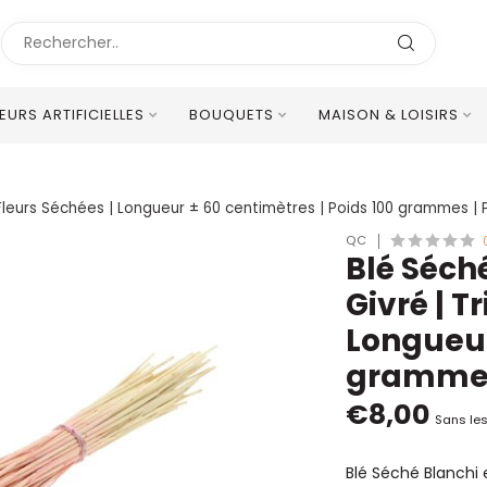
LEURS ARTIFICIELLES
BOUQUETS
MAISON & LOISIRS
Excellent Service Client Multilingue
m Fleurs Séchées | Longueur ± 60 centimètres | Poids 100 grammes |
QC
Blé Séché
Givré | T
Longueur
grammes
€8,00
Sans les
Blé Séché Blanchi e