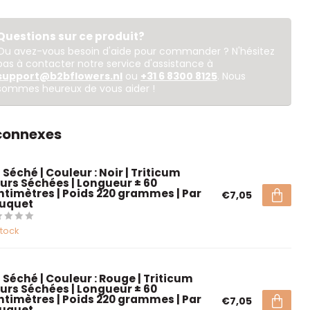
Questions sur ce produit?
Ou avez-vous besoin d'aide pour commander ? N'hésitez
pas à contacter notre service d'assistance à
support@b2bflowers.nl
ou
+31 6 8300 8125
. Nous
sommes heureux de vous aider !
 connexes
 Séché | Couleur : Noir | Triticum
eurs Séchées | Longueur ± 60
ntimètres | Poids 220 grammes | Par
€7,05
uquet
stock
 Séché | Couleur : Rouge | Triticum
eurs Séchées | Longueur ± 60
ntimètres | Poids 220 grammes | Par
€7,05
uquet