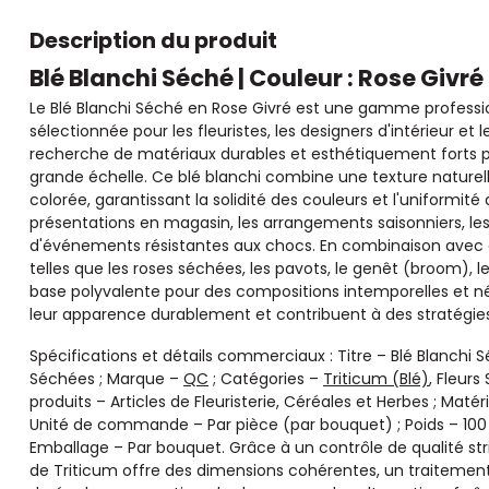
Description du produit
Blé Blanchi Séché | Couleur : Rose Givré
Le Blé Blanchi Séché en Rose Givré est une gamme professi
sélectionnée pour les fleuristes, les designers d'intérieur e
recherche de matériaux durables et esthétiquement forts po
grande échelle. Ce blé blanchi combine une texture nature
colorée, garantissant la solidité des couleurs et l'uniformi
présentations en magasin, les arrangements saisonniers, les 
d'événements résistantes aux chocs. En combinaison avec d
telles que les roses séchées, les pavots, le genêt (broom), l
base polyvalente pour des compositions intemporelles et né
leur apparence durablement et contribuent à des stratégies
Spécifications et détails commerciaux : Titre – Blé Blanchi Sé
Séchées ; Marque –
QC
; Catégories –
Triticum (Blé)
, Fleurs
produits – Articles de Fleuristerie, Céréales et Herbes ; Matér
Unité de commande – Par pièce (par bouquet) ; Poids – 100
Emballage – Par bouquet. Grâce à un contrôle de qualité st
de Triticum offre des dimensions cohérentes, un traitement 