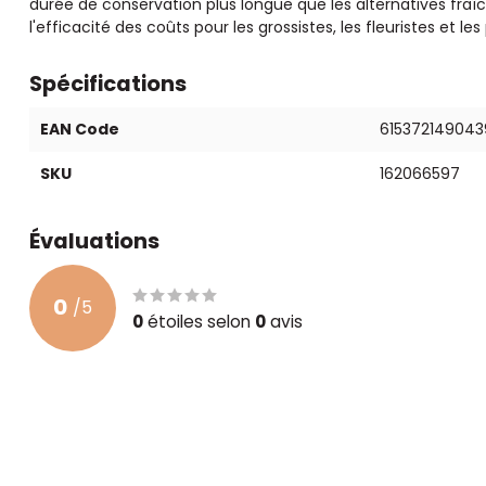
durée de conservation plus longue que les alternatives fraîc
l'efficacité des coûts pour les grossistes, les fleuristes et l
Spécifications
EAN Code
615372149043
SKU
162066597
Évaluations
0
/
5
0
étoiles selon
0
avis