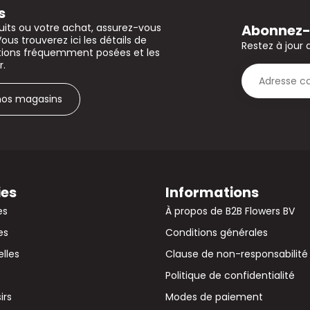
s
Abonnez-v
uits ou votre achat, assurez-vous
Vous trouverez ici les détails de
Restez à jour 
stions fréquemment posées et les
r.
 nos magasins
ies
Informations
es
À propos de B2B Flowers BV
es
Conditions générales
elles
Clause de non-responsabilité
Politique de confidentialité
irs
Modes de paiement