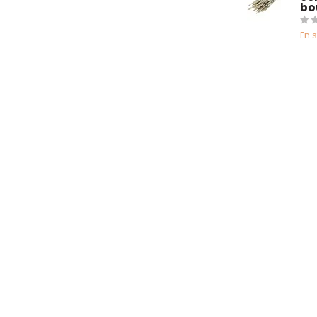
bo
En 