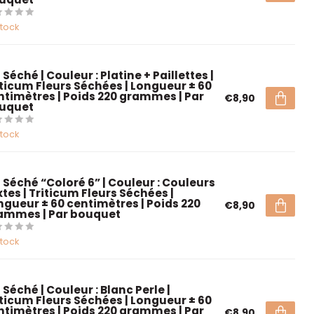
stock
 Séché | Couleur : Platine + Paillettes |
iticum Fleurs Séchées | Longueur ± 60
ntimètres | Poids 220 grammes | Par
€8,90
uquet
stock
é Séché “Coloré 6” | Couleur : Couleurs
tes | Triticum Fleurs Séchées |
ngueur ± 60 centimètres | Poids 220
€8,90
ammes | Par bouquet
stock
 Séché | Couleur : Blanc Perle |
iticum Fleurs Séchées | Longueur ± 60
ntimètres | Poids 220 grammes | Par
€8,90