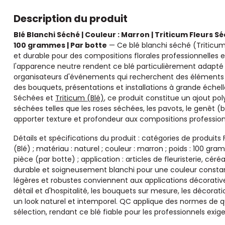
Description du produit
Blé Blanchi Séché | Couleur : Marron | Triticum Fleurs S
100 grammes | Par botte
— Ce blé blanchi séché (Triticu
et durable pour des compositions florales professionnelles et
l'apparence neutre rendent ce blé particulièrement adapté au
organisateurs d'événements qui recherchent des éléments d
des bouquets, présentations et installations à grande échell
Séchées et
Triticum (Blé)
, ce produit constitue un ajout pol
séchées telles que les roses séchées, les pavots, le genêt (
apporter texture et profondeur aux compositions profession
Détails et spécifications du produit : catégories de produits
(Blé) ; matériau : naturel ; couleur : marron ; poids : 100 
pièce (par botte) ; application : articles de fleuristerie, cé
durable et soigneusement blanchi pour une couleur constant
légères et robustes conviennent aux applications décorati
détail et d'hospitalité, les bouquets sur mesure, les décora
un look naturel et intemporel. QC applique des normes de qua
sélection, rendant ce blé fiable pour les professionnels exig