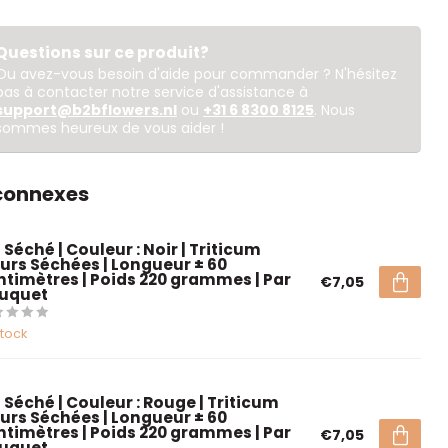
Questions sur ce produit?
Ou avez-vous besoin d'aide pour commander ? N'hésitez
pas à contacter notre service d'assistance à
support@b2bflowers.nl
ou
+31 6 8300 8125
. Nous
sommes heureux de vous aider !
 connexes
 Séché | Couleur : Noir | Triticum
eurs Séchées | Longueur ± 60
ntimètres | Poids 220 grammes | Par
€7,05
uquet
stock
 Séché | Couleur : Rouge | Triticum
eurs Séchées | Longueur ± 60
ntimètres | Poids 220 grammes | Par
€7,05
uquet