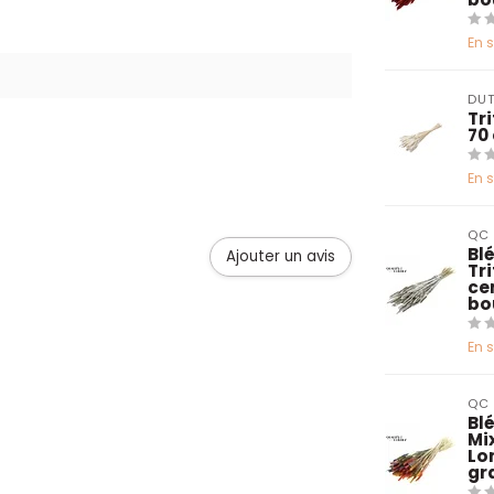
En 
DUT
Tr
70
En 
QC
Blé
Ajouter un avis
Tr
ce
bo
En 
QC
Bl
Mix
Lo
gr