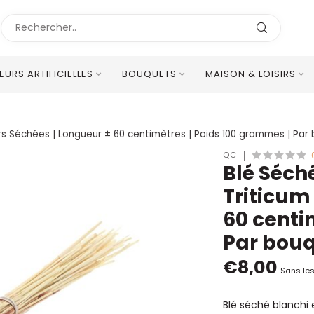
LEURS ARTIFICIELLES
BOUQUETS
MAISON & LOISIRS
Excellent Service Client Multilingue
leurs Séchées | Longueur ± 60 centimètres | Poids 100 grammes | Par
QC
Blé Séché
Triticum
60 centi
Par bou
€8,00
Sans les
Blé séché blanchi 