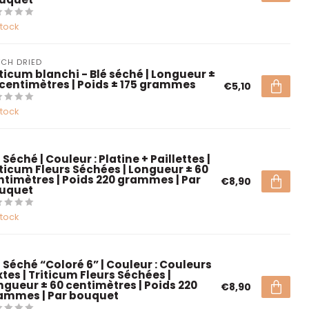
stock
CH DRIED
iticum blanchi - Blé séché | Longueur ±
 centimètres | Poids ± 175 grammes
€5,10
stock
 Séché | Couleur : Platine + Paillettes |
iticum Fleurs Séchées | Longueur ± 60
ntimètres | Poids 220 grammes | Par
€8,90
uquet
stock
é Séché “Coloré 6” | Couleur : Couleurs
tes | Triticum Fleurs Séchées |
ngueur ± 60 centimètres | Poids 220
€8,90
ammes | Par bouquet