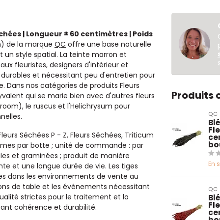
échées | Longueur ± 60 centimètres | Poids
m) de la marque
QC
offre une base naturelle
 un style spatial. La teinte marron et
x fleuristes, designers d'intérieur et
urables et nécessitant peu d'entretien pour
e. Dans nos catégories de produits Fleurs
Produits
yvalent qui se marie bien avec d'autres fleurs
broom), le ruscus et l'Helichrysum pour
QC
nelles.
Blé
Fl
 Fleurs Séchées P - Z, Fleurs Séchées, Triticum
ce
bo
grammes par botte ; unité de commande : par
réales et graminées ; produit de manière
En 
e et une longue durée de vie. Les tiges
ves dans les environnements de vente au
tions de table et les événements nécessitant
QC
lité strictes pour le traitement et la
Blé
Fl
eant cohérence et durabilité.
ce
bo