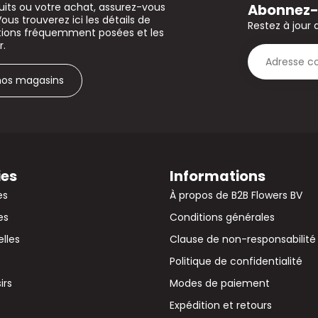
Abonnez-v
uits ou votre achat, assurez-vous
Vous trouverez ici les détails de
Restez à jour 
stions fréquemment posées et les
r.
 nos magasins
ies
Informations
es
À propos de B2B Flowers BV
es
Conditions générales
elles
Clause de non-responsabilité
Politique de confidentialité
irs
Modes de paiement
Expédition et retours