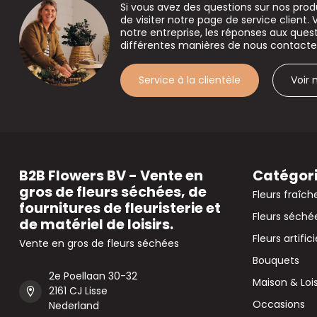
Si vous avez des questions sur nos prod
de visiter notre page de service client. 
notre entreprise, les réponses aux que
différentes manières de nous contacte
Service à la clientèle
Voir
B2B Flowers BV - Vente en
Catégor
gros de fleurs séchées, de
Fleurs fraîch
fournitures de fleuristerie et
Fleurs séché
de matériel de loisirs.
Fleurs artifici
Vente en gros de fleurs séchées
Bouquets
2e Poellaan 30-32
Maison & Lois
2161 CJ Lisse
Occasions
Nederland