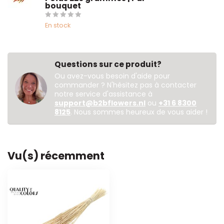
bouquet
En stock
Questions sur ce produit?
Ou avez-vous besoin d'aide pour
commander ? N'hésitez pas à contacter
notre service d'assistance à
support@b2bflowers.nl
ou
+31 6 8300
8125
. Nous sommes heureux de vous aider !
Vu(s) récemment