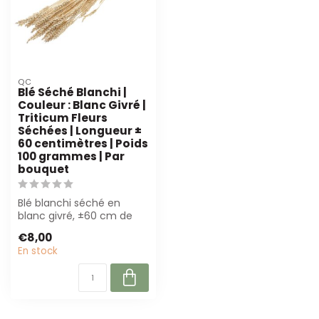
QC
Blé Séché Blanchi |
Couleur : Blanc Givré |
Triticum Fleurs
Séchées | Longueur ±
60 centimètres | Poids
100 grammes | Par
bouquet
Blé blanchi séché en
blanc givré, ±60 cm de
long et 100 g par bouquet.
€8,00
Parfait p...
En stock