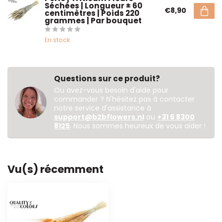
Séchées | Longueur ± 60
€8,90
centimètres | Poids 220
grammes | Par bouquet
En stock
Questions sur ce produit?
Ou avez-vous besoin d'aide pour
commander ? N'hésitez pas à contacter
notre service d'assistance à
support@b2bflowers.nl
ou
+31 6 8300
8125
. Nous sommes heureux de vous aider !
Vu(s) récemment