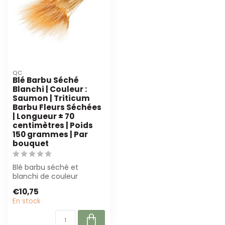
QC
Blé Barbu Séché
Blanchi | Couleur :
Saumon | Triticum
Barbu Fleurs Séchées
| Longueur ± 70
centimètres | Poids
150 grammes | Par
bouquet
Blé barbu séché et
blanchi de couleur
saumon est parfait pour
€10,75
les fleuristes et ...
En stock