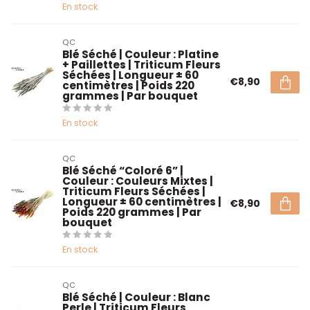
En stock
QC
Blé Séché | Couleur : Platine
+ Paillettes | Triticum Fleurs
Séchées | Longueur ± 60
€8,90
centimètres | Poids 220
grammes | Par bouquet
En stock
QC
Blé Séché “Coloré 6” |
Couleur : Couleurs Mixtes |
Triticum Fleurs Séchées |
Longueur ± 60 centimètres |
€8,90
Poids 220 grammes | Par
bouquet
En stock
QC
Blé Séché | Couleur : Blanc
Perle | Triticum Fleurs