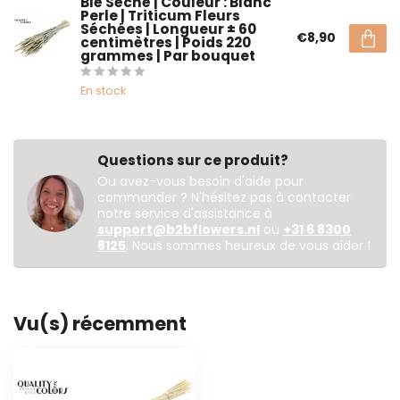
Blé Séché | Couleur : Blanc
Perle | Triticum Fleurs
Séchées | Longueur ± 60
€8,90
centimètres | Poids 220
grammes | Par bouquet
En stock
Questions sur ce produit?
Ou avez-vous besoin d'aide pour
commander ? N'hésitez pas à contacter
notre service d'assistance à
support@b2bflowers.nl
ou
+31 6 8300
8125
. Nous sommes heureux de vous aider !
Vu(s) récemment