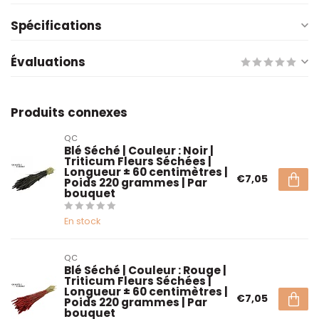
Spécifications
Évaluations
Produits connexes
QC
Blé Séché | Couleur : Noir |
Triticum Fleurs Séchées |
Longueur ± 60 centimètres |
€7,05
Poids 220 grammes | Par
bouquet
En stock
QC
Blé Séché | Couleur : Rouge |
Triticum Fleurs Séchées |
Longueur ± 60 centimètres |
€7,05
Poids 220 grammes | Par
bouquet