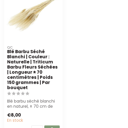
QC
Blé Barbu Séché
Blanchi | Couleur :
Naturelle | Triticum
Barbu Fleurs Séchées
| Longueur ± 70
centimètres | Poids
150 grammes | Par
bouquet
Blé barbu séché blanchi
en naturel, ± 70 cm de
long et 150 g par botte.
€8,00
Parfait ...
En stock