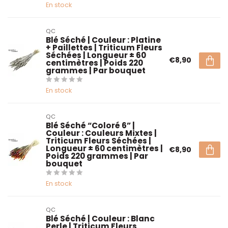
En stock
QC
Blé Séché | Couleur : Platine
+ Paillettes | Triticum Fleurs
Séchées | Longueur ± 60
€8,90
centimètres | Poids 220
grammes | Par bouquet
En stock
QC
Blé Séché “Coloré 6” |
Couleur : Couleurs Mixtes |
Triticum Fleurs Séchées |
Longueur ± 60 centimètres |
€8,90
Poids 220 grammes | Par
bouquet
En stock
QC
Blé Séché | Couleur : Blanc
Perle | Triticum Fleurs