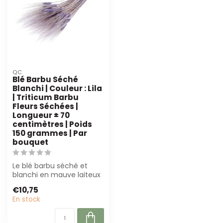
QC
Blé Barbu Séché
Blanchi | Couleur : Lila
| Triticum Barbu
Fleurs Séchées |
Longueur ± 70
centimètres | Poids
150 grammes | Par
bouquet
Le blé barbu séché et
blanchi en mauve laiteux
est parfait pour les
€10,75
fleuristes e...
En stock