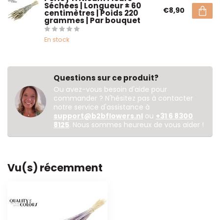
Séchées | Longueur ± 60
€8,90
centimètres | Poids 220
grammes | Par bouquet
En stock
Questions sur ce produit?
Ou avez-vous besoin d'aide pour
commander ? N'hésitez pas à contacter
notre service d'assistance à
support@b2bflowers.nl
ou
+31 6 8300
8125
. Nous sommes heureux de vous aider !
Vu(s) récemment