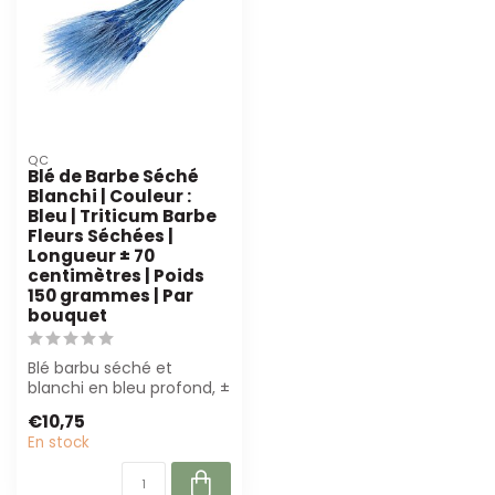
QC
Blé de Barbe Séché
Blanchi | Couleur :
Bleu | Triticum Barbe
Fleurs Séchées |
Longueur ± 70
centimètres | Poids
150 grammes | Par
bouquet
Blé barbu séché et
blanchi en bleu profond, ±
70 cm de long et 150 g
€10,75
par bouquet...
En stock