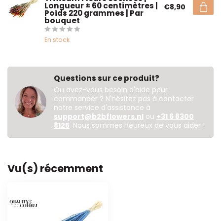
Longueur ± 60 centimètres |
€8,90
Poids 220 grammes | Par
bouquet
En stock
Questions sur ce produit?
Ou avez-vous besoin d'aide pour
commander ? N'hésitez pas à contacter
notre service d'assistance à
support@b2bflowers.nl
ou
+31 6 8300
8125
. Nous sommes heureux de vous aider !
Vu(s) récemment