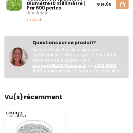
Diamètre 10 millimètre |
€14,60
Par 600 perles
En stock
Questions sur ce produit?
Ou avez-vous besoin d'aide pour
commander ? N'hésitez pas à contacter
notre service d'assistance à
support@b2bflowers.nl
ou
+31 6 8300
8125
. Nous sommes heureux de vous aider !
Vu(s) récemment