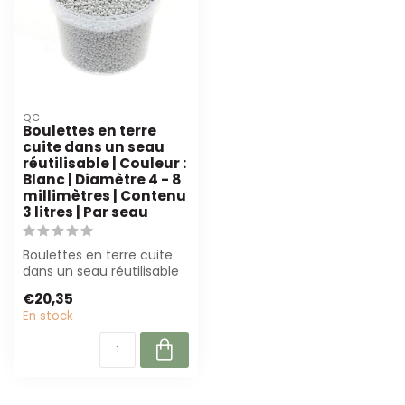
QC
Boulettes en terre
cuite dans un seau
réutilisable | Couleur :
Blanc | Diamètre 4 - 8
millimètres | Contenu
3 litres | Par seau
Boulettes en terre cuite
dans un seau réutilisable
(3L) sont parfaites pour
€20,35
les ...
En stock