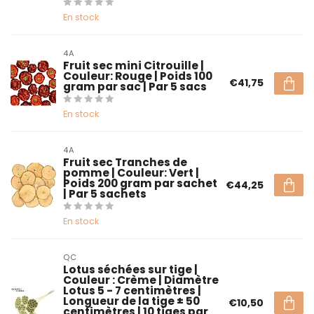
En stock
4A
Fruit sec mini Citrouille |
Couleur: Rouge | Poids 100
€41,75
gram par sac | Par 5 sacs
En stock
4A
Fruit sec Tranches de
pomme | Couleur: Vert |
Poids 200 gram par sachet
€44,25
| Par 5 sachets
En stock
QC
Lotus séchées sur tige |
Couleur : Crème | Diamètre
Lotus 5 - 7 centimètres |
Longueur de la tige ± 50
€10,50
centimètres | 10 tiges par