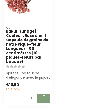
QC
Bakuli sur tige |
Couleur : Rose clair |
Capsule de graine de
hêtre Pique-fleur |
Longueur ± 50
centimètres | 10
piques-fleurs par
bouquet
Ajoutez une touche
d'élégance avec le piquet
Bakuli rose clair ! Parfait
€10,50
pour le...
En stock