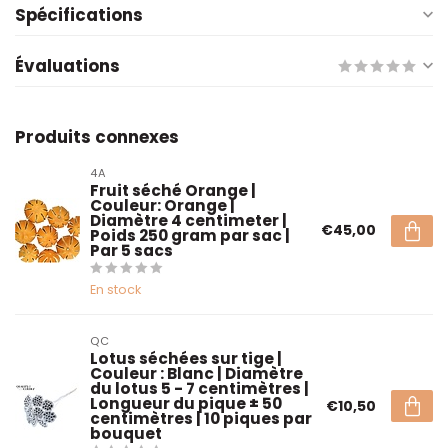
Spécifications
Évaluations
Produits connexes
4A
Fruit séché Orange |
Couleur: Orange |
Diamètre 4 centimeter |
€45,00
Poids 250 gram par sac |
Par 5 sacs
En stock
QC
Lotus séchées sur tige |
Couleur : Blanc | Diamètre
du lotus 5 - 7 centimètres |
Longueur du pique ± 50
€10,50
centimètres | 10 piques par
bouquet