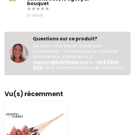
bouquet
En stock
Questions sur ce produit?
Ou avez-vous besoin d'aide pour
commander ? N'hésitez pas à contacter
notre service d'assistance à
support@b2bflowers.nl
ou
+31 6 8300
8125
. Nous sommes heureux de vous aider !
Vu(s) récemment