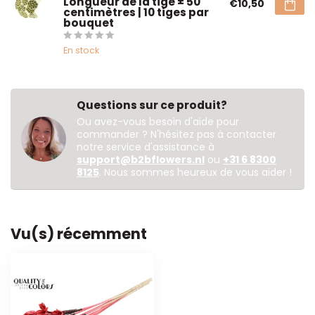
Longueur de la tige ± 50
€10,50
centimètres | 10 tiges par
bouquet
En stock
Questions sur ce produit?
Ou avez-vous besoin d'aide pour
commander ? N'hésitez pas à contacter
notre service d'assistance à
support@b2bflowers.nl
ou
+31 6 8300
8125
. Nous sommes heureux de vous aider !
Vu(s) récemment