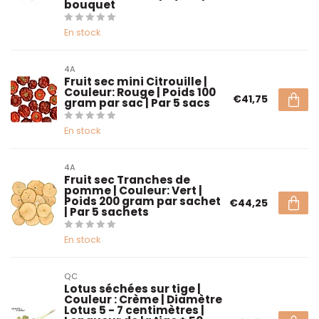
bouquet
En stock
4A
Fruit sec mini Citrouille |
Couleur: Rouge | Poids 100
€41,75
gram par sac | Par 5 sacs
En stock
4A
Fruit sec Tranches de
pomme | Couleur: Vert |
Poids 200 gram par sachet
€44,25
| Par 5 sachets
En stock
QC
Lotus séchées sur tige |
Couleur : Crème | Diamètre
Lotus 5 - 7 centimètres |