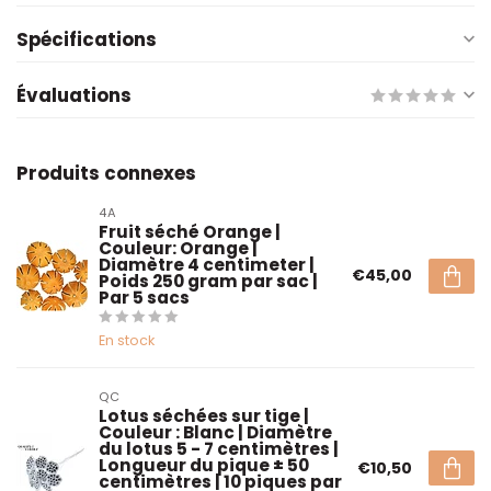
Spécifications
Évaluations
Produits connexes
4A
Fruit séché Orange |
Couleur: Orange |
Diamètre 4 centimeter |
€45,00
Poids 250 gram par sac |
Par 5 sacs
En stock
QC
Lotus séchées sur tige |
Couleur : Blanc | Diamètre
du lotus 5 - 7 centimètres |
Longueur du pique ± 50
€10,50
centimètres | 10 piques par