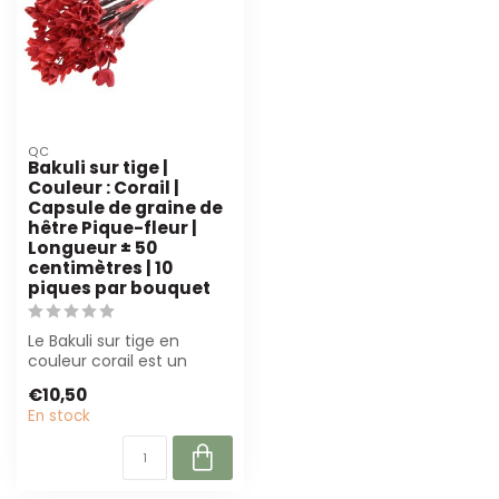
QC
Bakuli sur tige |
Couleur : Corail |
Capsule de graine de
hêtre Pique-fleur |
Longueur ± 50
centimètres | 10
piques par bouquet
Le Bakuli sur tige en
couleur corail est un
accessoire durable en
€10,50
faîne, parfait...
En stock