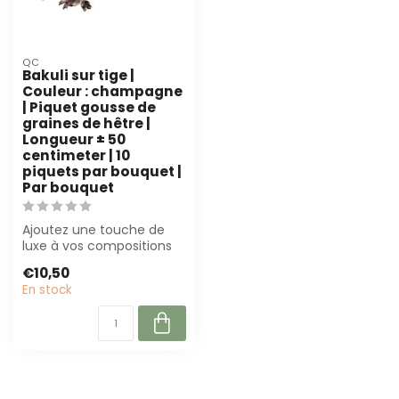
QC
Bakuli sur tige |
Couleur : champagne
| Piquet gousse de
graines de hêtre |
Longueur ± 50
centimeter | 10
piquets par bouquet |
Par bouquet
Ajoutez une touche de
luxe à vos compositions
florales avec ce bakuli sur
€10,50
tige c...
En stock