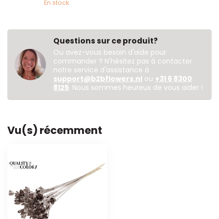
En stock
Questions sur ce produit?
Ou avez-vous besoin d'aide pour
commander ? N'hésitez pas à contacter
notre service d'assistance à
support@b2bflowers.nl
ou
+31 6 8300
8125
. Nous sommes heureux de vous aider !
Vu(s) récemment