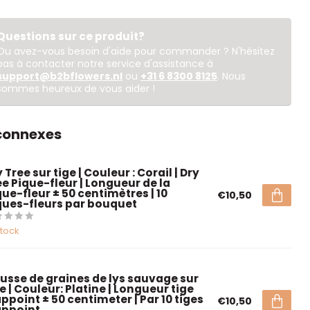
Questions sur ce produit?
Ou avez-vous besoin d'aide pour commander ? N'hésitez
pas à contacter notre service d'assistance à
support@b2bflowers.nl
ou
+31 6 8300 8125
. Nous
sommes heureux de vous aider !
 connexes
 Tree sur tige | Couleur : Corail | Dry
ee Pique-fleur | Longueur de la
que-fleur ± 50 centimètres | 10
€10,50
ques-fleurs par bouquet
stock
usse de graines de lys sauvage sur
e | Couleur: Platine | Longueur tige
ppoint ± 50 centimeter | Par 10 tiges
€10,50
appoint