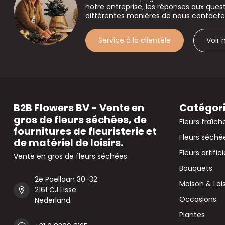
notre entreprise, les réponses aux que
différentes manières de nous contacte
Service à la clientèle
Voir
B2B Flowers BV - Vente en
Catégor
gros de fleurs séchées, de
Fleurs fraîch
fournitures de fleuristerie et
Fleurs séché
de matériel de loisirs.
Fleurs artifici
Vente en gros de fleurs séchées
Bouquets
2e Poellaan 30-32
Maison & Lois
2161 CJ Lisse
Occasions
Nederland
Plantes