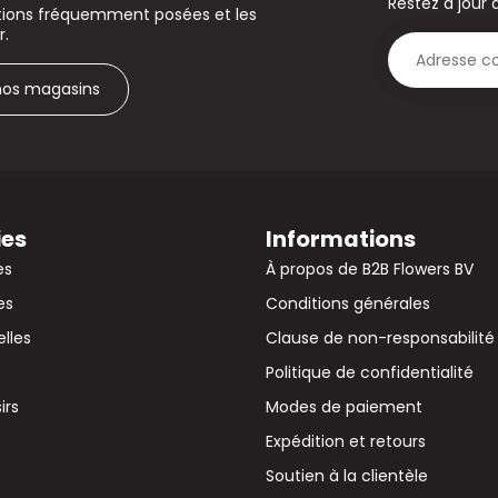
Restez à jour 
stions fréquemment posées et les
r.
 nos magasins
ies
Informations
es
À propos de B2B Flowers BV
es
Conditions générales
elles
Clause de non-responsabilité
Politique de confidentialité
irs
Modes de paiement
Expédition et retours
Soutien à la clientèle