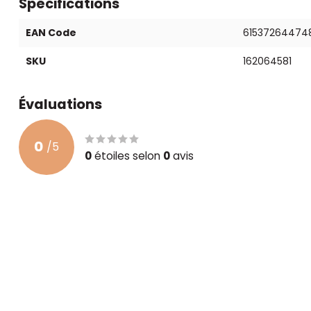
Spécifications
EAN Code
61537264474
SKU
162064581
Évaluations
0
/
5
0
étoiles selon
0
avis