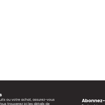
s
Abonnez-v
uits ou votre achat, assurez-vous
Vous trouverez ici les détails de