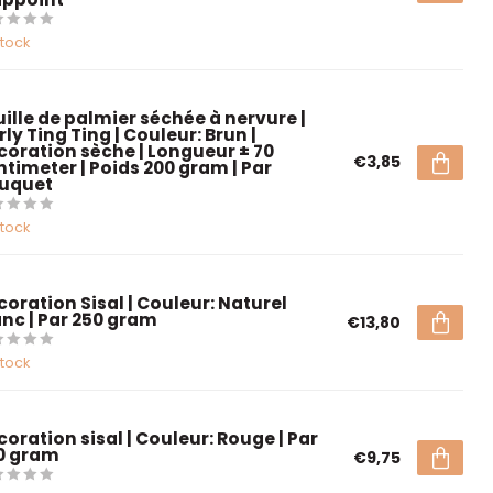
stock
uille de palmier séchée à nervure |
ly Ting Ting | Couleur: Brun |
coration sèche | Longueur ± 70
€3,85
ntimeter | Poids 200 gram | Par
uquet
stock
coration Sisal | Couleur: Naturel
anc | Par 250 gram
€13,80
stock
coration sisal | Couleur: Rouge | Par
0 gram
€9,75