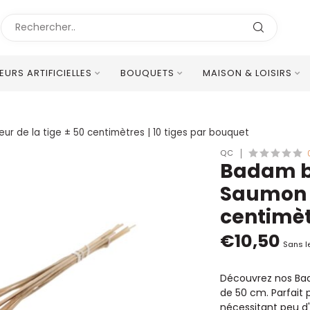
LEURS ARTIFICIELLES
BOUQUETS
MAISON & LOISIRS
Excellent Service Client Multilingue
eur de la tige ± 50 centimètres | 10 tiges par bouquet
QC
Badam bl
Saumon |
centimèt
€10,50
Sans l
Découvrez nos Bad
de 50 cm. Parfait p
nécessitant peu d'