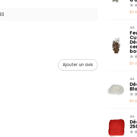
En 
83
4A
Fe
Cur
Dé
ce
bo
En 
Ajouter un avis
4A
Dé
Bl
En 
4A
Dé
25