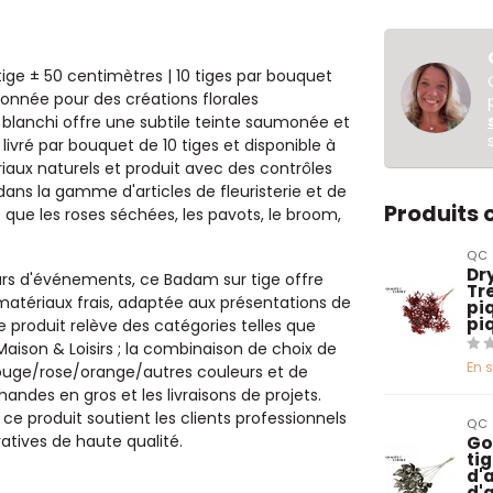
tige ± 50 centimètres | 10 tiges par bouquet
ionnée pour des créations florales
 blanchi offre une subtile teinte saumonée et
ivré par bouquet de 10 tiges et disponible à
riaux naturels et produit avec des contrôles
dans la gamme d'articles de fleuristerie et de
Produits
 que les roses séchées, les pavots, le broom,
QC
Dry
ateurs d'événements, ce Badam sur tige offre
Tr
matériaux frais, adaptée aux présentations de
pi
pi
 produit relève des catégories telles que
aison & Loisirs ; la combinaison de choix de
En 
 rouge/rose/orange/autres couleurs et de
andes en gros et les livraisons de projets.
, ce produit soutient les clients professionnels
QC
atives de haute qualité.
Go
tig
d'a
d'