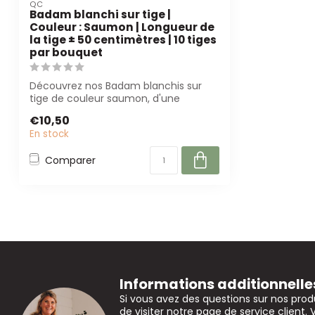
QC
Badam blanchi sur tige |
Couleur : Saumon | Longueur de
la tige ± 50 centimètres | 10 tiges
par bouquet
Découvrez nos Badam blanchis sur
tige de couleur saumon, d'une
longueur de 50 cm...
€10,50
En stock
Comparer
Informations additionnelle
Si vous avez des questions sur nos prod
de visiter notre page de service client. 