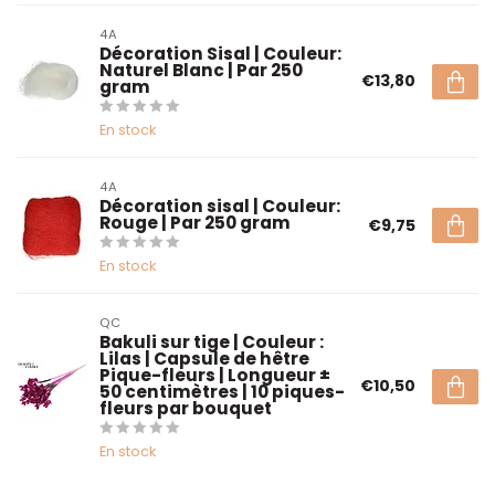
4A
Décoration Sisal | Couleur:
Naturel Blanc | Par 250
€13,80
gram
En stock
4A
Décoration sisal | Couleur:
Rouge | Par 250 gram
€9,75
En stock
QC
Bakuli sur tige | Couleur :
Lilas | Capsule de hêtre
Pique-fleurs | Longueur ±
€10,50
50 centimètres | 10 piques-
fleurs par bouquet
En stock