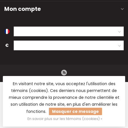
Mon compte
€
En visitant notre site, vous acceptez l'utilisation des
témoins (cookies). Ces derniers nous permettent de
mieux comprendre la provenance de notre clientèle et
son utilisation de notre site, en plus d'en améliorer les
© Copyright 2026 B2B Flowers BV - Vente en gros de fleurs
fonctions.
Masquer ce message
séchées, de fournitures de fleuristerie et de matériel de
loisirs.
En savoir plus sur les témoins (cookies) »