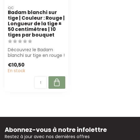
QC
Badam blanchi sur
tige | Couleur : Rouge |
Longueur de la tige ±
50 centimètres | 10
tiges par bouquet
Découvrez le Badam
blanchi sur tige en rouge !
Avec une longueur de 50
€10,50
cm et 10 ...
En stock
Abonnez-vous à notre infolettre
Restez à jour avec nos dernières offres