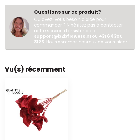
Questions sur ce produit?
Ou avez-vous besoin d'aide pour
commander ? N'hésitez pas à contacter
notre service d'assistance à
support@b2bflowers.nl
ou
+31 6 8300
8125
. Nous sommes heureux de vous aider !
Vu(s) récemment