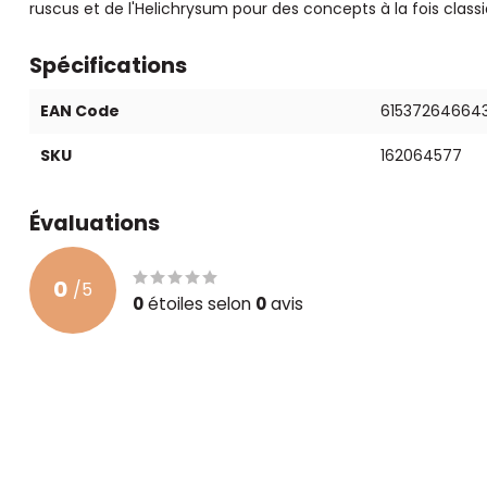
ruscus et de l'Helichrysum pour des concepts à la fois clas
Spécifications
EAN Code
61537264664
SKU
162064577
Évaluations
0
/
5
0
étoiles selon
0
avis