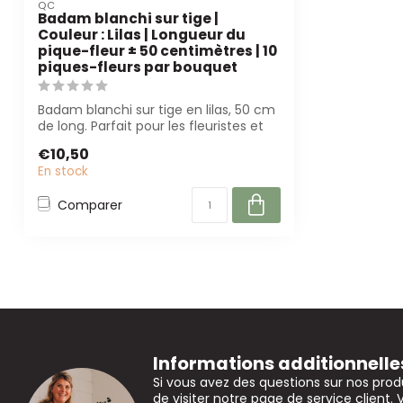
QC
Badam blanchi sur tige |
Couleur : Lilas | Longueur du
pique-fleur ± 50 centimètres | 10
piques-fleurs par bouquet
Badam blanchi sur tige en lilas, 50 cm
de long. Parfait pour les fleuristes et
d...
€10,50
En stock
Comparer
Informations additionnelle
Si vous avez des questions sur nos prod
de visiter notre page de service client. 