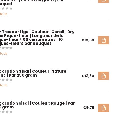
uquet
stock
 Tree sur tige | Couleur : Corail | Dry
ee Pique-fleur | Longueur de la
que-fleur ± 50 centimètres | 10
€10,50
ques-fleurs par bouquet
stock
coration Sisal | Couleur: Naturel
anc | Par 250 gram
€13,80
stock
coration sisal | Couleur: Rouge | Par
0 gram
€9,75