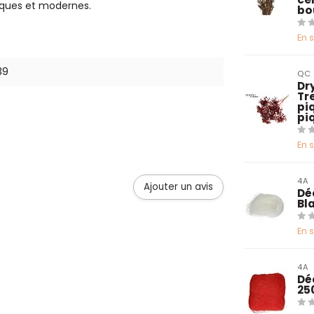
siques et modernes.
bo
En 
39
QC
Dry
Tr
pi
pi
En 
4A
Ajouter un avis
Dé
Bl
En 
4A
Dé
25