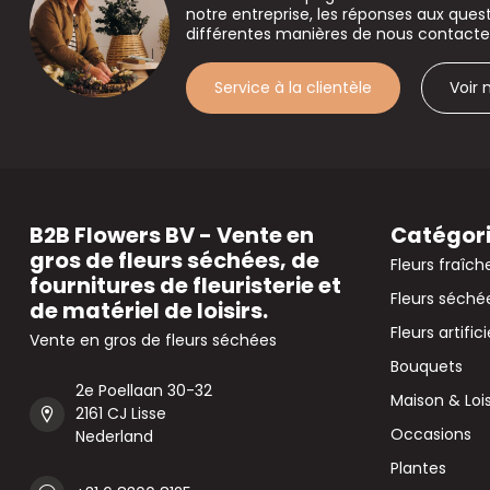
notre entreprise, les réponses aux que
différentes manières de nous contacte
Service à la clientèle
Voir
B2B Flowers BV - Vente en
Catégor
gros de fleurs séchées, de
Fleurs fraîch
fournitures de fleuristerie et
Fleurs séché
de matériel de loisirs.
Fleurs artifici
Vente en gros de fleurs séchées
Bouquets
2e Poellaan 30-32
Maison & Lois
2161 CJ Lisse
Occasions
Nederland
Plantes