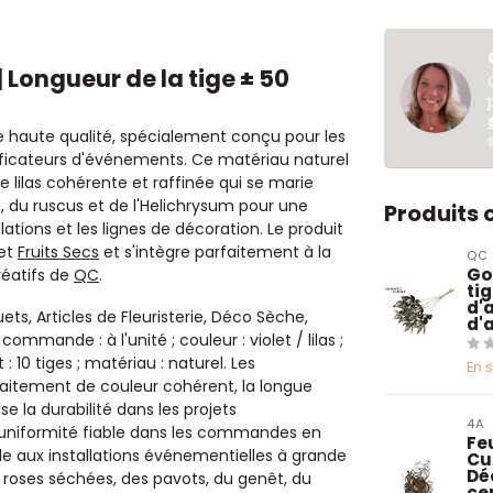
| Longueur de la tige ± 50
de haute qualité, spécialement conçu pour les
lanificateurs d'événements. Ce matériau naturel
 lilas cohérente et raffinée qui se marie
 du ruscus et de l'Helichrysum pour une
Produits
ations et les lignes de décoration. Le produit
et
Fruits Secs
et s'intègre parfaitement à la
QC
Go
réatifs de
QC
.
tig
d'a
ets, Articles de Fleuristerie, Déco Sèche,
d'
commande : à l'unité ; couleur : violet / lilas ;
 10 tiges ; matériau : naturel. Les
En 
raitement de couleur cohérent, la longue
se la durabilité dans les projets
4A
e uniformité fiable dans les commandes en
Fe
le aux installations événementielles à grande
Cur
Dé
s roses séchées, des pavots, du genêt, du
ce