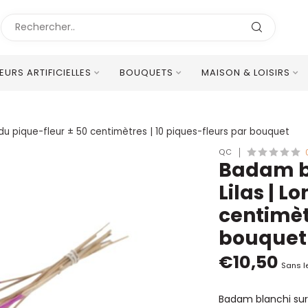
LEURS ARTIFICIELLES
BOUQUETS
MAISON & LOISIRS
Excellent Service Client Multilingue
r du pique-fleur ± 50 centimètres | 10 piques-fleurs par bouquet
QC
Badam bl
Lilas | L
centimèt
bouquet
€10,50
Sans l
Badam blanchi sur t