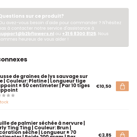
Questions sur ce produit?
Ou avez-vous besoin d'aide pour commander ? N'hésitez
pas à contacter notre service d'assistance à
support@b2bflowers.nl
ou
+31 6 8300 8125
. Nous
sommes heureux de vous aider !
 connexes
usse de graines de lys sauvage sur
e | Couleur: Platine | Longueur tige
ppoint ± 50 centimeter | Par 10 tiges
€10,50
appoint
stock
uille de palmier séchée à nervure |
ly Ting Ting | Couleur: Brun |
coration sèche | Longueur ± 70
€3,85
ntimeter | Poids 200 gram | Par