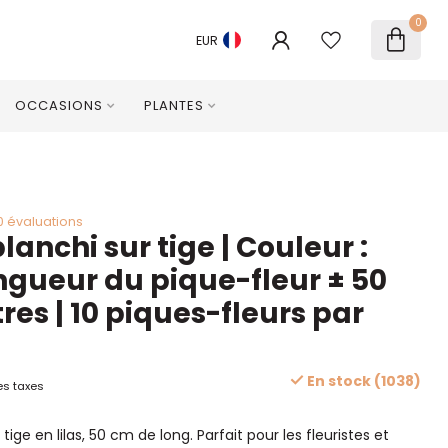
0
EUR
OCCASIONS
PLANTES
0 évaluations
anchi sur tige | Couleur :
ongueur du pique-fleur ± 50
res | 10 piques-fleurs par
En stock (1038)
es taxes
ige en lilas, 50 cm de long. Parfait pour les fleuristes et