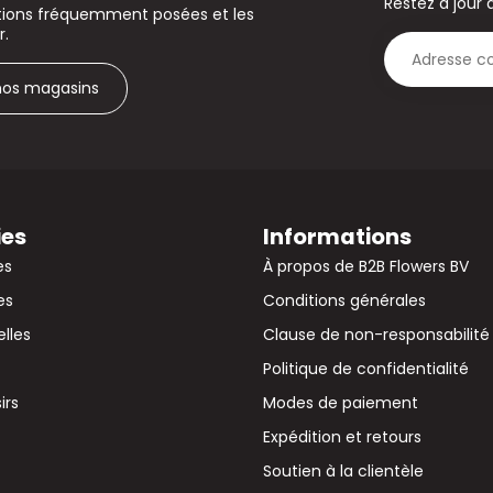
Restez à jour 
stions fréquemment posées et les
r.
 nos magasins
ies
Informations
es
À propos de B2B Flowers BV
es
Conditions générales
elles
Clause de non-responsabilité
Politique de confidentialité
irs
Modes de paiement
Expédition et retours
Soutien à la clientèle