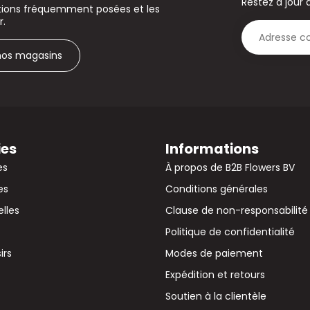
Restez à jour 
stions fréquemment posées et les
r.
 nos magasins
ies
Informations
es
À propos de B2B Flowers BV
es
Conditions générales
elles
Clause de non-responsabilité
Politique de confidentialité
irs
Modes de paiement
Expédition et retours
Soutien à la clientèle