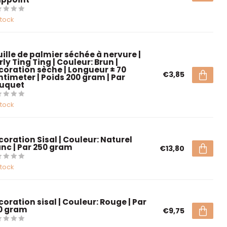
stock
uille de palmier séchée à nervure |
ly Ting Ting | Couleur: Brun |
coration sèche | Longueur ± 70
€3,85
ntimeter | Poids 200 gram | Par
uquet
stock
coration Sisal | Couleur: Naturel
anc | Par 250 gram
€13,80
stock
coration sisal | Couleur: Rouge | Par
0 gram
€9,75