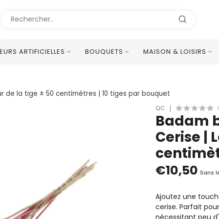
LEURS ARTIFICIELLES
BOUQUETS
MAISON & LOISIRS
Excellent Service Client Multilingue
ur de la tige ± 50 centimètres | 10 tiges par bouquet
QC
Badam bl
Cerise | 
centimèt
€10,50
Sans l
Ajoutez une touch
cerise. Parfait pou
nécessitant peu d'