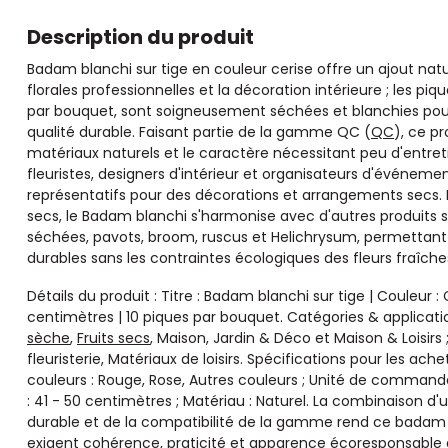
Description du produit
Badam blanchi sur tige en couleur cerise offre un ajout nat
florales professionnelles et la décoration intérieure ; les pi
par bouquet, sont soigneusement séchées et blanchies pour
qualité durable. Faisant partie de la gamme QC (
QC
), ce pr
matériaux naturels et le caractère nécessitant peu d'entre
fleuristes, designers d'intérieur et organisateurs d'événem
représentatifs pour des décorations et arrangements secs. D
secs, le Badam blanchi s'harmonise avec d'autres produits s
séchées, pavots, broom, ruscus et Helichrysum, permettant 
durables sans les contraintes écologiques des fleurs fraîche
Détails du produit : Titre : Badam blanchi sur tige | Couleur 
centimètres | 10 piques par bouquet. Catégories & applicati
sèche
,
Fruits secs
, Maison, Jardin & Déco et Maison & Loisirs ;
fleuristerie, Matériaux de loisirs. Spécifications pour les ach
couleurs : Rouge, Rose, Autres couleurs ; Unité de commande
: 41 - 50 centimètres ; Matériau : Naturel. La combinaison d'
durable et de la compatibilité de la gamme rend ce badam bl
exigent cohérence, praticité et apparence écoresponsable d