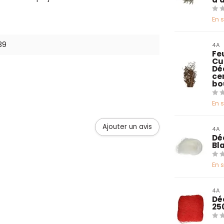
En 
39
4A
Fe
Cur
Dé
ce
bo
En 
Ajouter un avis
4A
Dé
Bl
En 
4A
Dé
25