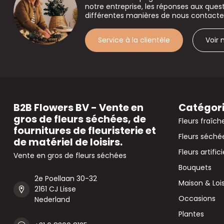
notre entreprise, les réponses aux que
différentes manières de nous contacte
Service à la clientèle
Voir
B2B Flowers BV - Vente en
Catégor
gros de fleurs séchées, de
Fleurs fraîch
fournitures de fleuristerie et
Fleurs séché
de matériel de loisirs.
Fleurs artifici
Vente en gros de fleurs séchées
Bouquets
2e Poellaan 30-32
Maison & Lois
2161 CJ Lisse
Occasions
Nederland
Plantes