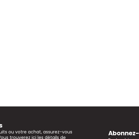
s
Abonnez-v
uits ou votre achat, assurez-vous
Vous trouverez ici les détails de