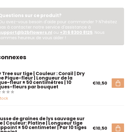
Questions sur ce produit?
Ou avez-vous besoin d'aide pour commander ? N'hésitez
pas à contacter notre service d'assistance à
support@b2bflowers.nl
ou
+31 6 8300 8125
. Nous
sommes heureux de vous aider !
 connexes
 Tree sur tige | Couleur : Corail | Dry
ee Pique-fleur | Longueur de la
que-fleur ± 50 centimètres | 10
€10,50
ques-fleurs par bouquet
stock
usse de graines de lys sauvage sur
e | Couleur: Platine | Longueur tige
ppoint ± 50 centimeter | Par 10 tiges
€10,50
appoint