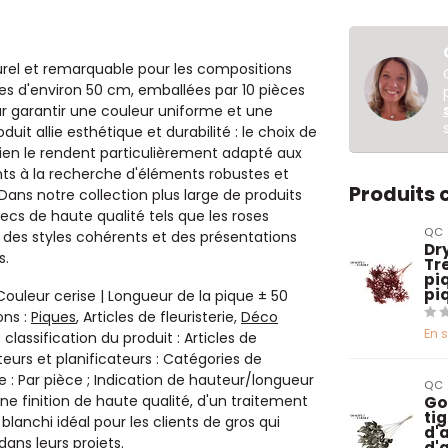
urel et remarquable pour les compositions
ques d'environ 50 cm, emballées par 10 pièces
 garantir une couleur uniforme et une
oduit allie esthétique et durabilité : le choix de
tien le rendent particulièrement adapté aux
ents à la recherche d'éléments robustes et
Produits
ans notre collection plus large de produits
ecs de haute qualité tels que les roses
QC
des styles cohérents et des présentations
Dry
s.
Tr
pi
pi
: Couleur cerise | Longueur de la pique ± 50
ons :
Piques
, Articles de fleuristerie,
Déco
En 
 classification du produit : Articles de
eteurs et planificateurs : Catégories de
 : Par pièce ; Indication de hauteur/longueur
QC
une finition de haute qualité, d'un traitement
Go
tig
anchi idéal pour les clients de gros qui
d'a
ans leurs projets.
d'