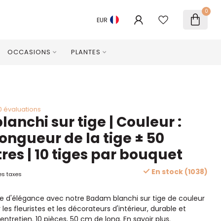
0
EUR
OCCASIONS
PLANTES
0 évaluations
anchi sur tige | Couleur :
Longueur de la tige ± 50
res | 10 tiges par bouquet
En stock (1038)
es taxes
e d'élégance avec notre Badam blanchi sur tige de couleur
r les fleuristes et les décorateurs d'intérieur, durable et
entretien. 10 pièces, 50 cm de long.
En savoir plus
.