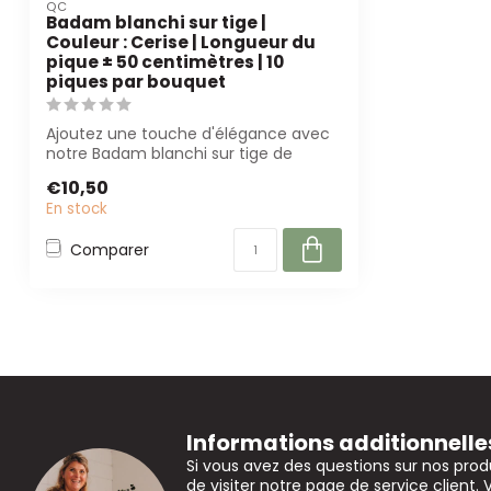
QC
Badam blanchi sur tige |
Couleur : Cerise | Longueur du
pique ± 50 centimètres | 10
piques par bouquet
Ajoutez une touche d'élégance avec
notre Badam blanchi sur tige de
couleur ceris...
€10,50
En stock
Comparer
Informations additionnelle
Si vous avez des questions sur nos prod
de visiter notre page de service client. 