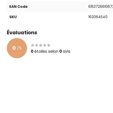
EAN Code
615372661067
SKU
162064540
Évaluations
0
/
5
0
étoiles selon
0
avis