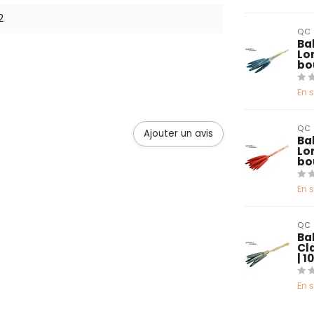
2
QC
Bab
Lo
bo
En 
QC
Ajouter un avis
Bab
Lo
bo
En 
QC
Bab
Cl
| 
En 