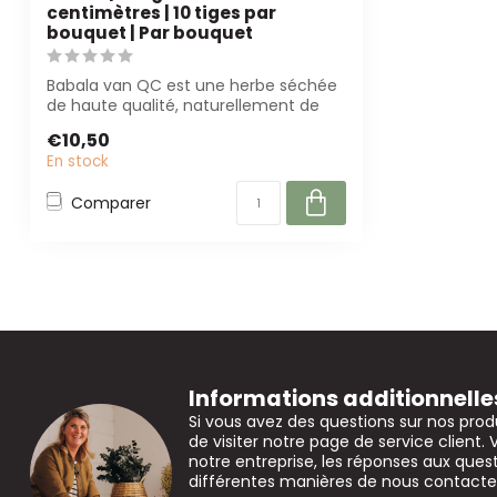
centimètres | 10 tiges par
bouquet | Par bouquet
Babala van QC est une herbe séchée
de haute qualité, naturellement de
couleur ja...
€10,50
En stock
Comparer
Informations additionnelle
Si vous avez des questions sur nos prod
de visiter notre page de service client. 
notre entreprise, les réponses aux que
différentes manières de nous contacte