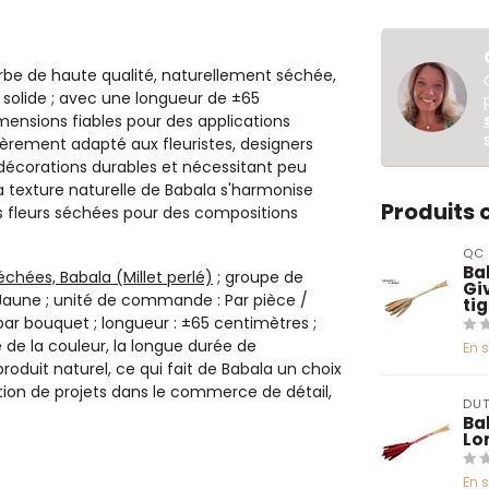
erbe de haute qualité, naturellement séchée,
 solide ; avec une longueur de ±65
mensions fiables pour des applications
ièrement adapté aux fleuristes, designers
s décorations durables et nécessitant peu
 la texture naturelle de Babala s'harmonise
Produits
es fleurs séchées pour des compositions
QC
Bab
séchées, Babala (Millet perlé)
; groupe de
Gi
r : Jaune ; unité de commande : Par pièce /
ti
 par bouquet ; longueur : ±65 centimètres ;
 de la couleur, la longue durée de
En 
oduit naturel, ce qui fait de Babala un choix
cation de projets dans le commerce de détail,
DUT
Ba
Lo
En 