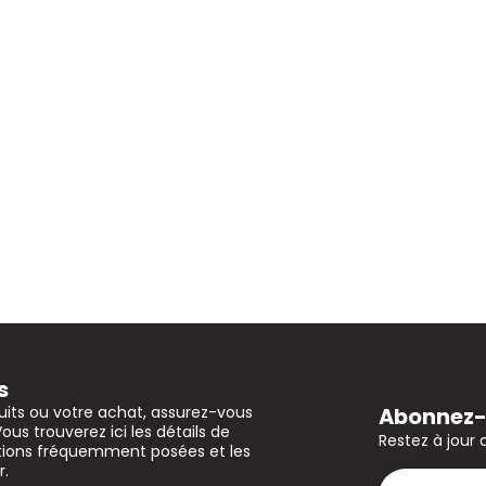
s
Abonnez-v
uits ou votre achat, assurez-vous
Vous trouverez ici les détails de
Restez à jour 
stions fréquemment posées et les
r.