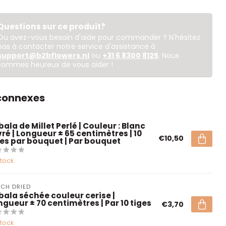
Questions sur ce produit?
Ou avez-vous besoin d'aide pour commander ? N'hésitez
pas à contacter notre service d'assistance à
support@b2bflowers.nl
ou
+31 6 8300 8125
. Nous
sommes heureux de vous aider !
 connexes
ala de Millet Perlé | Couleur : Blanc
vré | Longueur ± 65 centimètres | 10
€10,50
ges par bouquet | Par bouquet
stock
CH DRIED
bala séchée couleur cerise |
ngueur ± 70 centimètres | Par 10 tiges
€3,70
stock