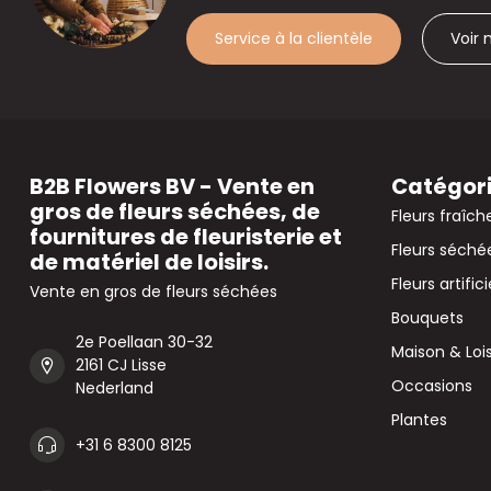
Service à la clientèle
Voir
B2B Flowers BV - Vente en
Catégor
gros de fleurs séchées, de
Fleurs fraîch
fournitures de fleuristerie et
Fleurs séché
de matériel de loisirs.
Fleurs artifici
Vente en gros de fleurs séchées
Bouquets
2e Poellaan 30-32
Maison & Lois
2161 CJ Lisse
Occasions
Nederland
Plantes
+31 6 8300 8125