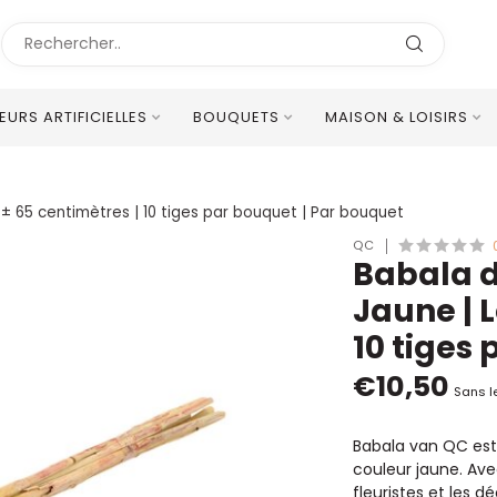
LEURS ARTIFICIELLES
BOUQUETS
MAISON & LOISIRS
Excellent Service Client Multilingue
r ± 65 centimètres | 10 tiges par bouquet | Par bouquet
QC
Babala de
Jaune | 
10 tiges
€10,50
Sans l
Babala van QC est
couleur jaune. Avec
fleuristes et les d