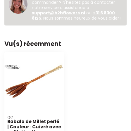
commander ? N'hésitez pas à contacter
notre service d'assistance à
support@b2bflowers.nl
ou
+31 6 8300
8125
. Nous sommes heureux de vous aider !
Vu(s) récemment
QC
Babala de Millet perlé
| Couleur : Cuivré avec