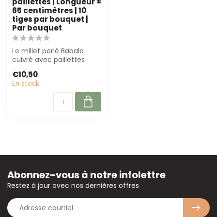
paillettes | Longueur ±
65 centimètres | 10
tiges par bouquet |
Par bouquet
Le millet perlé Babala
cuivré avec paillettes
mesure 65 cm de long et
€10,50
se compose...
En stock
Abonnez-vous à notre infolettre
Restez à jour avec nos dernières offres