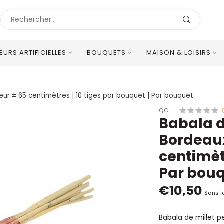
LEURS ARTIFICIELLES
BOUQUETS
MAISON & LOISIRS
Excellent Service Client Multilingue
ueur ± 65 centimètres | 10 tiges par bouquet | Par bouquet
QC
Babala de
Bordeaux
centimètr
Par bou
€10,50
Sans l
Babala de millet p