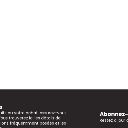
s
Abonnez-v
uits ou votre achat, assurez-vous
Vous trouverez ici les détails de
Restez à jour 
stions fréquemment posées et les