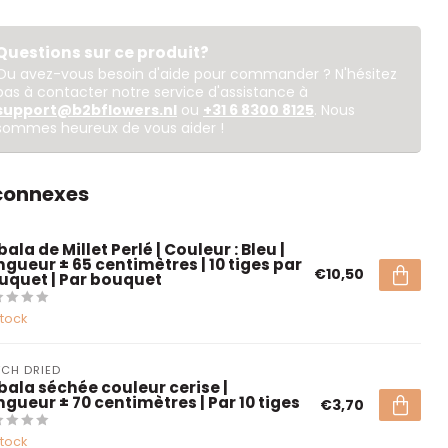
Questions sur ce produit?
Ou avez-vous besoin d'aide pour commander ? N'hésitez
pas à contacter notre service d'assistance à
support@b2bflowers.nl
ou
+31 6 8300 8125
. Nous
sommes heureux de vous aider !
 connexes
ala de Millet Perlé | Couleur : Bleu |
ngueur ± 65 centimètres | 10 tiges par
€10,50
uquet | Par bouquet
stock
CH DRIED
bala séchée couleur cerise |
ngueur ± 70 centimètres | Par 10 tiges
€3,70
stock