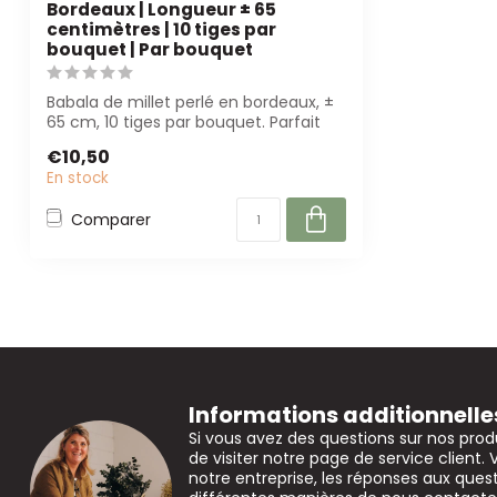
Bordeaux | Longueur ± 65
centimètres | 10 tiges par
bouquet | Par bouquet
Babala de millet perlé en bordeaux, ±
65 cm, 10 tiges par bouquet. Parfait
pour ...
€10,50
En stock
Comparer
Informations additionnelle
Si vous avez des questions sur nos prod
de visiter notre page de service client. 
notre entreprise, les réponses aux que