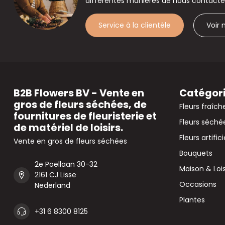
différentes manières de nous contacte
Service à la clientèle
Voir
B2B Flowers BV - Vente en
Catégor
gros de fleurs séchées, de
Fleurs fraîch
fournitures de fleuristerie et
Fleurs séché
de matériel de loisirs.
Fleurs artifici
Vente en gros de fleurs séchées
Bouquets
2e Poellaan 30-32
Maison & Lois
2161 CJ Lisse
Occasions
Nederland
Plantes
+31 6 8300 8125