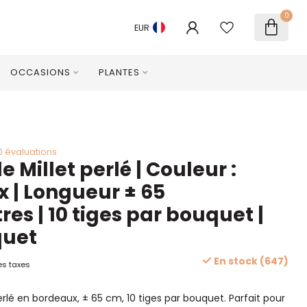
0
EUR
OCCASIONS
PLANTES
0 évaluations
 Millet perlé | Couleur :
 | Longueur ± 65
es | 10 tiges par bouquet |
quet
En stock (647)
es taxes
erlé en bordeaux, ± 65 cm, 10 tiges par bouquet. Parfait pour