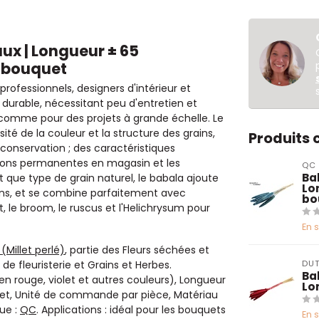
aux | Longueur ± 65
r bouquet
 professionnels, designers d'intérieur et
durable, nécessitant peu d'entretien et
 comme pour des projets à grande échelle. Le
té de la couleur et la structure des grains,
Produits
conservation ; des caractéristiques
ations permanentes en magasin et les
QC
Bab
t que type de grain naturel, le babala ajoute
Lo
ions, et se combine parfaitement avec
bo
t, le broom, le ruscus et l'Helichrysum pour
En 
(Millet perlé)
, partie des Fleurs séchées et
 de fleuristerie et Grains et Herbes.
DUT
Ba
n rouge, violet et autres couleurs), Longueur
Lo
quet, Unité de commande par pièce, Matériau
que :
QC
. Applications : idéal pour les bouquets
En 