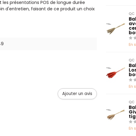
et les présentations POS de longue durée
n d'entretien, faisant de ce produit un choix
QC
Bab
av
ce
bo
49
En 
QC
Bab
Lo
bo
En 
Ajouter un avis
QC
Bab
Gi
ti
En 