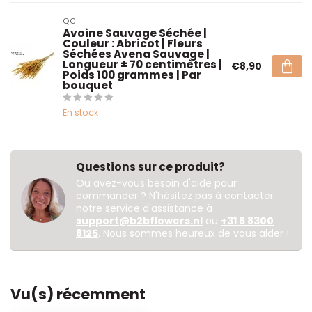
QC
Avoine Sauvage Séchée |
Couleur : Abricot | Fleurs
Séchées Avena Sauvage |
Longueur ± 70 centimètres |
€8,90
Poids 100 grammes | Par
bouquet
En stock
Questions sur ce produit?
Ou avez-vous besoin d'aide pour
commander ? N'hésitez pas à contacter
notre service d'assistance à
support@b2bflowers.nl
ou
+31 6 8300
8125
. Nous sommes heureux de vous aider !
Vu(s) récemment