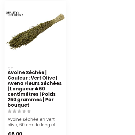
QC
Avoine Séchée |
Couleur : Vert Olive |
Avena Fleurs Séchées
| Longueur ± 60
centimètres | Poids
250 grammes | Par
bouquet
Avoine séchée en vert
olive, 60 cm de long et
250 g par bouquet. Parfait
€8,00