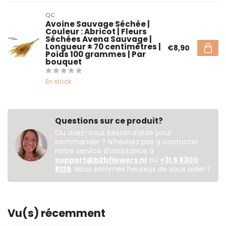
QC
Avoine Sauvage Séchée |
Couleur : Abricot | Fleurs
Séchées Avena Sauvage |
Longueur ± 70 centimètres |
€8,90
Poids 100 grammes | Par
bouquet
En stock
Questions sur ce produit?
Ou avez-vous besoin d'aide pour
commander ? N'hésitez pas à contacter
notre service d'assistance à
support@b2bflowers.nl
ou
+31 6 8300
8125
. Nous sommes heureux de vous aider !
Vu(s) récemment