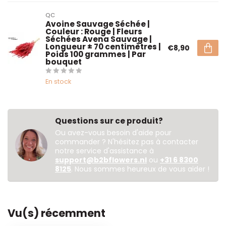
QC
Avoine Sauvage Séchée |
Couleur : Rouge | Fleurs
Séchées Avena Sauvage |
Longueur ± 70 centimètres |
€8,90
Poids 100 grammes | Par
bouquet
En stock
Questions sur ce produit?
Ou avez-vous besoin d'aide pour
commander ? N'hésitez pas à contacter
notre service d'assistance à
support@b2bflowers.nl
ou
+31 6 8300
8125
. Nous sommes heureux de vous aider !
Vu(s) récemment