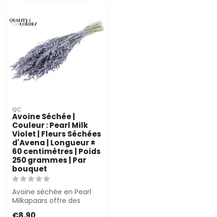
QC
Avoine Séchée |
Couleur : Pearl Milk
Violet | Fleurs Séchées
d'Avena | Longueur ±
60 centimètres | Poids
250 grammes | Par
bouquet
Avoine séchée en Pearl
Milkapaars offre des
accents luxueux et
€8,90