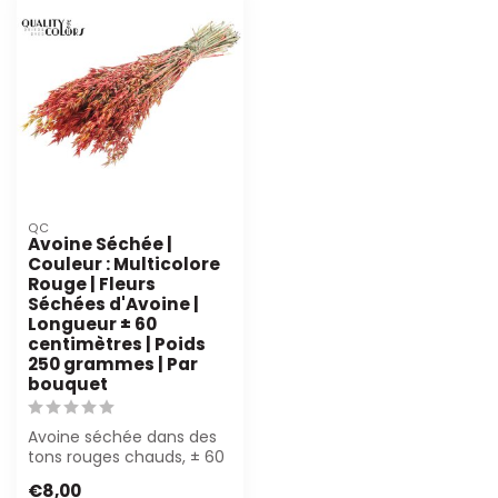
QC
Avoine Séchée |
Couleur : Multicolore
Rouge | Fleurs
Séchées d'Avoine |
Longueur ± 60
centimètres | Poids
250 grammes | Par
bouquet
Avoine séchée dans des
tons rouges chauds, ± 60
cm de long et 250 g par
€8,00
bouquet....