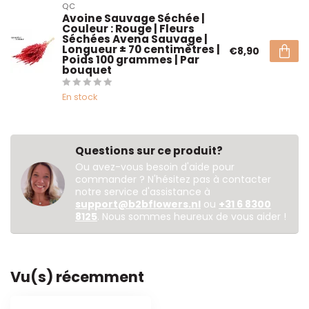
QC
Avoine Sauvage Séchée |
Couleur : Rouge | Fleurs
Séchées Avena Sauvage |
Longueur ± 70 centimètres |
€8,90
Poids 100 grammes | Par
bouquet
En stock
Questions sur ce produit?
Ou avez-vous besoin d'aide pour
commander ? N'hésitez pas à contacter
notre service d'assistance à
support@b2bflowers.nl
ou
+31 6 8300
8125
. Nous sommes heureux de vous aider !
Vu(s) récemment