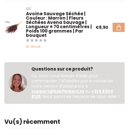
QC
Avoine Sauvage Séchée |
Couleur : Marron | Fleurs
Séchées Avena Sauvage |
Longueur ± 70 centimètres |
€8,90
Poids 100 grammes | Par
bouquet
En stock
Questions sur ce produit?
Ou avez-vous besoin d'aide pour
commander ? N'hésitez pas à contacter
notre service d'assistance à
support@b2bflowers.nl
ou
+31 6 8300
8125
. Nous sommes heureux de vous aider !
Vu(s) récemment