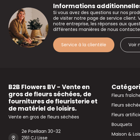
Informations additionnelle
Si vous avez des questions sur nos prod
de visiter notre page de service client. 
notre entreprise, les réponses aux que
différentes manières de nous contacte
Service à la clientèle
Voir
B2B Flowers BV - Vente en
Catégor
gros de fleurs séchées, de
Fleurs fraîch
fournitures de fleuristerie et
Fleurs séché
de matériel de loisirs.
Fleurs artifici
Vente en gros de fleurs séchées
Bouquets
2e Poellaan 30-32
Maison & Lois
2161 CJ Lisse