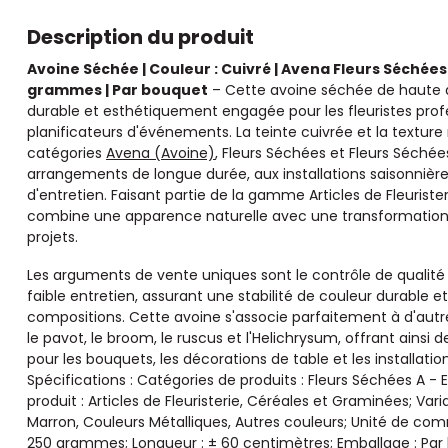
Description du produit
Avoine Séchée | Couleur : Cuivré | Avena Fleurs Séchées
grammes | Par bouquet
– Cette avoine séchée de haute 
durable et esthétiquement engagée pour les fleuristes profess
planificateurs d'événements. La teinte cuivrée et la texture
catégories
Avena (Avoine)
, Fleurs Séchées et Fleurs Séché
arrangements de longue durée, aux installations saisonnièr
d'entretien. Faisant partie de la gamme Articles de Fleurist
combine une apparence naturelle avec une transformation r
projets.
Les arguments de vente uniques sont le contrôle de qualité 
faible entretien, assurant une stabilité de couleur durable e
compositions. Cette avoine s'associe parfaitement à d'autre
le pavot, le broom, le ruscus et l'Helichrysum, offrant ainsi 
pour les bouquets, les décorations de table et les installati
Spécifications : Catégories de produits : Fleurs Séchées A -
produit : Articles de Fleuristerie, Céréales et Graminées; Var
Marron, Couleurs Métalliques, Autres couleurs; Unité de comm
250 grammes; Longueur : ± 60 centimètres; Emballage : Par b