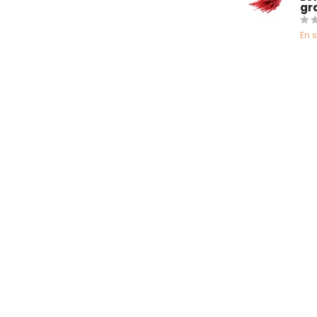
gr
En 