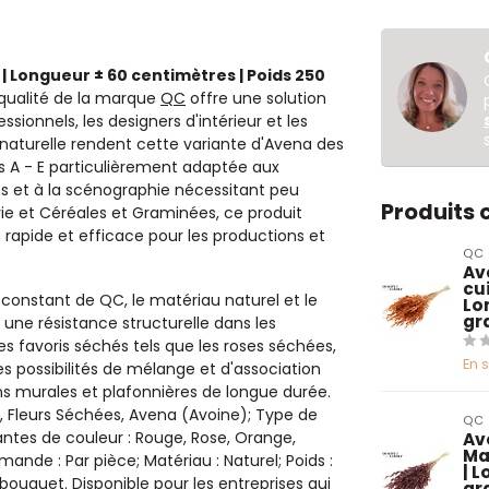
 | Longueur ± 60 centimètres | Poids 250
qualité de la marque
QC
offre une solution
ionnels, les designers d'intérieur et les
 naturelle rendent cette variante d'Avena des
es A - E particulièrement adaptée aux
es et à la scénographie nécessitant peu
Produits
erie et Céréales et Graminées, ce produit
apide et efficace pour les productions et
QC
Av
cu
constant de QC, le matériau naturel et le
Lo
gr
t une résistance structurelle dans les
s favoris séchés tels que les roses séchées,
En 
des possibilités de mélange et d'association
ons murales et plafonnières de longue durée.
 E, Fleurs Séchées, Avena (Avoine); Type de
QC
iantes de couleur : Rouge, Rose, Orange,
Av
Ma
ande : Par pièce; Matériau : Naturel; Poids :
| 
ouquet. Disponible pour les entreprises qui
gr