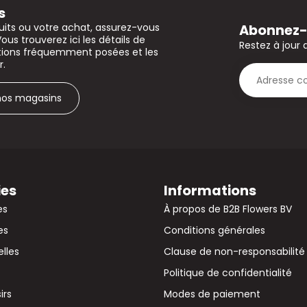
s
Abonnez-v
uits ou votre achat, assurez-vous
Vous trouverez ici les détails de
Restez à jour 
stions fréquemment posées et les
r.
 nos magasins
ies
Informations
es
À propos de B2B Flowers BV
es
Conditions générales
elles
Clause de non-responsabilité
Politique de confidentialité
irs
Modes de paiement