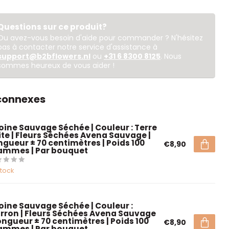
Questions sur ce produit?
Ou avez-vous besoin d'aide pour commander ? N'hésitez
pas à contacter notre service d'assistance à
support@b2bflowers.nl
ou
+31 6 8300 8125
. Nous
sommes heureux de vous aider !
 connexes
oine Sauvage Séchée | Couleur : Terre
ite | Fleurs Séchées Avena Sauvage |
ngueur ± 70 centimètres | Poids 100
€8,90
ammes | Par bouquet
stock
oine Sauvage Séchée | Couleur :
rron | Fleurs Séchées Avena Sauvage
Longueur ± 70 centimètres | Poids 100
€8,90
ammes | Par bouquet