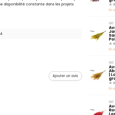
ne disponibilité constante dans les projets
En 
QC
Av
Ja
24
Sa
Po
En 
QC
Av
Ab
| 
Ajouter un avis
gr
En 
QC
Av
Ro
Lo