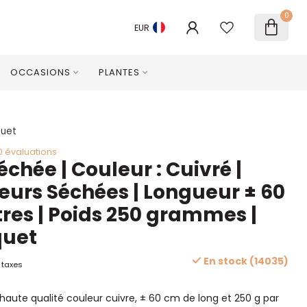
0
EUR
OCCASIONS
PLANTES
quet
0 évaluations
chée | Couleur : Cuivré |
eurs Séchées | Longueur ± 60
res | Poids 250 grammes |
quet
En stock (14035)
 taxes
aute qualité couleur cuivre, ± 60 cm de long et 250 g par