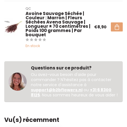
QC
Avoine Sauvage Séchée |
Couleur : Marron | Fleurs
Séchées Avena Sauvage |
Longueur ± 70 centimètres |
€8,90
Poids 100 grammes | Par
bouquet
En stock
Questions sur ce produit?
Ou avez-vous besoin d'aide pour
commander ? N'hésitez pas à contacter
notre service d'assistance à
support@b2bflowers.nl
ou
+31 6 8300
8125
. Nous sommes heureux de vous aider !
Vu(s) récemment