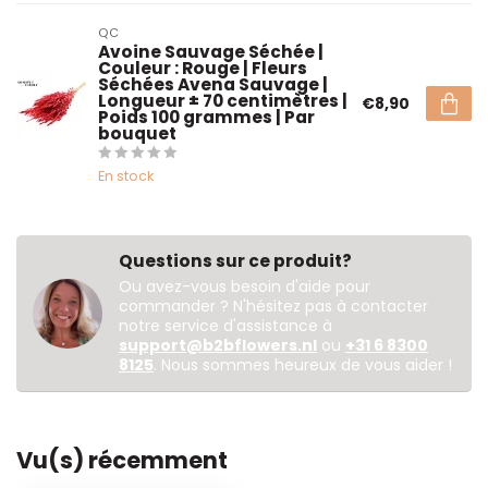
QC
Avoine Sauvage Séchée |
Couleur : Rouge | Fleurs
Séchées Avena Sauvage |
Longueur ± 70 centimètres |
€8,90
Poids 100 grammes | Par
bouquet
En stock
Questions sur ce produit?
Ou avez-vous besoin d'aide pour
commander ? N'hésitez pas à contacter
notre service d'assistance à
support@b2bflowers.nl
ou
+31 6 8300
8125
. Nous sommes heureux de vous aider !
Vu(s) récemment