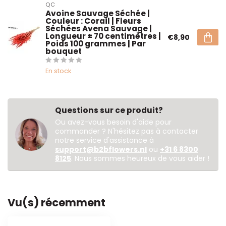
QC
Avoine Sauvage Séchée |
Couleur : Corail | Fleurs
Séchées Avena Sauvage |
Longueur ± 70 centimètres |
€8,90
Poids 100 grammes | Par
bouquet
En stock
Questions sur ce produit?
Ou avez-vous besoin d'aide pour
commander ? N'hésitez pas à contacter
notre service d'assistance à
support@b2bflowers.nl
ou
+31 6 8300
8125
. Nous sommes heureux de vous aider !
Vu(s) récemment