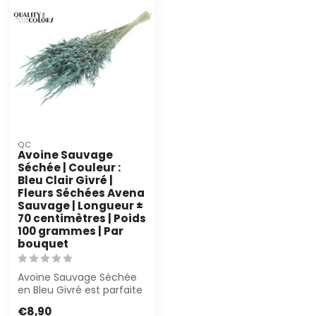
QC
Avoine Sauvage
Séchée | Couleur :
Bleu Clair Givré |
Fleurs Séchées Avena
Sauvage | Longueur ±
70 centimètres | Poids
100 grammes | Par
bouquet
Avoine Sauvage Séchée
en Bleu Givré est parfaite
pour les fleuristes et les
€8,90
desi...