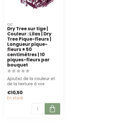
QC
Dry Tree sur tige |
Couleur : Lilas | Dry
Tree Pique-fleurs |
Longueur pique-
fleurs ± 50
centimètres | 10
piques-fleurs par
bouquet
Ajoutez de la couleur et
de la texture à vos
arrangements secs avec
€10,50
cet accessoi...
En stock