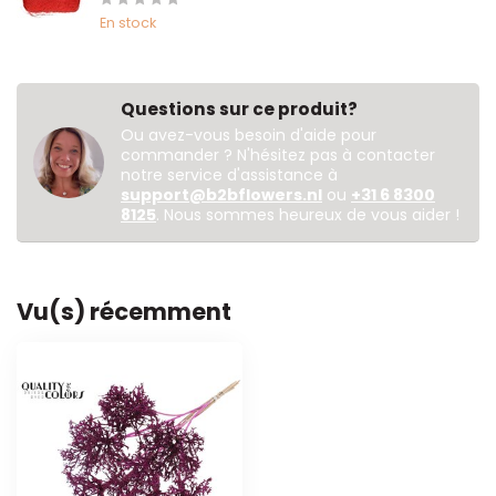
En stock
Questions sur ce produit?
Ou avez-vous besoin d'aide pour
commander ? N'hésitez pas à contacter
notre service d'assistance à
support@b2bflowers.nl
ou
+31 6 8300
8125
. Nous sommes heureux de vous aider !
Vu(s) récemment