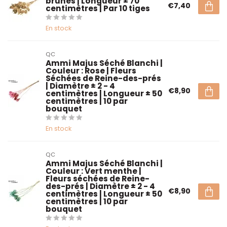
brunes | Longueur ± 70
€7,40
centimètres | Par 10 tiges
En stock
QC
Ammi Majus Séché Blanchi |
Couleur : Rose | Fleurs
Séchées de Reine-des-prés
| Diamètre ± 2 - 4
€8,90
centimètres | Longueur ± 50
centimètres | 10 par
bouquet
En stock
QC
Ammi Majus Séché Blanchi |
Couleur : Vert menthe |
Fleurs séchées de Reine-
des-prés | Diamètre ± 2 - 4
€8,90
centimètres | Longueur ± 50
centimètres | 10 par
bouquet