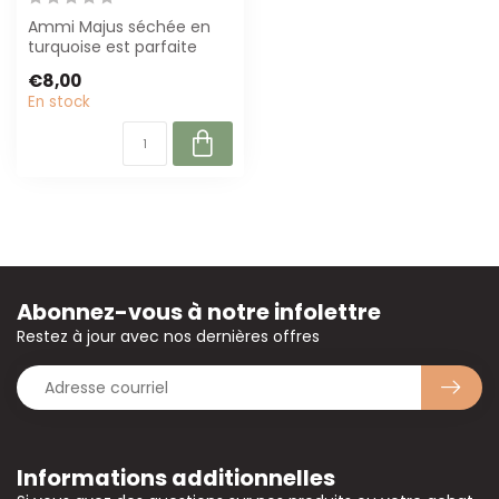
Ammi Majus séchée en
turquoise est parfaite
pour une décoration
€8,00
durable. Avec un...
En stock
Abonnez-vous à notre infolettre
Restez à jour avec nos dernières offres
Informations additionnelles