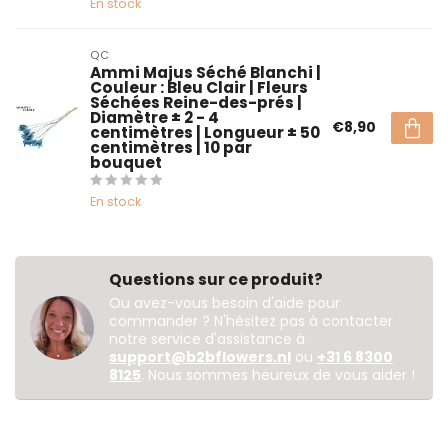
En stock
QC
Ammi Majus Séché Blanchi |
Couleur : Bleu Clair | Fleurs
Séchées Reine-des-prés |
Diamètre ± 2 - 4
€8,90
centimètres | Longueur ± 50
centimètres | 10 par
bouquet
En stock
Questions sur ce produit?
Ou avez-vous besoin d'aide pour
commander ? N'hésitez pas à contacter
notre service d'assistance à
support@b2bflowers.nl
ou
+31 6 8300
8125
. Nous sommes heureux de vous aider !