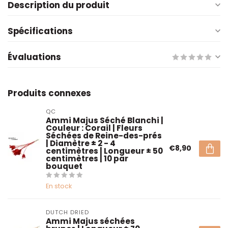
Description du produit
Spécifications
Évaluations
Produits connexes
QC
Ammi Majus Séché Blanchi |
Couleur : Corail | Fleurs
Séchées de Reine-des-prés
| Diamètre ± 2 - 4
€8,90
centimètres | Longueur ± 50
centimètres | 10 par
bouquet
En stock
DUTCH DRIED
Ammi Majus séchées