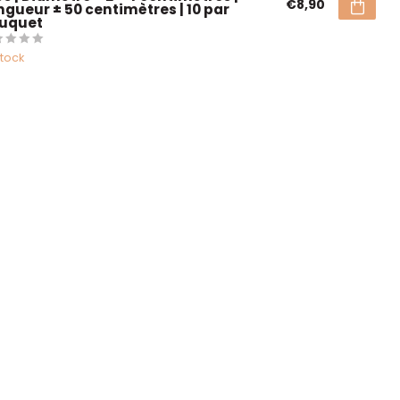
€8,90
ngueur ± 50 centimètres | 10 par
uquet
stock