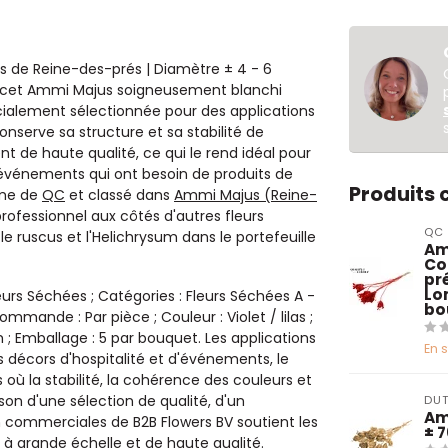
es de Reine-des-prés | Diamètre ± 4 - 6
— cet Ammi Majus soigneusement blanchi
écialement sélectionnée pour des applications
onserve sa structure et sa stabilité de
 de haute qualité, ce qui le rend idéal pour
s d'événements qui ont besoin de produits de
Produits
mme de
QC
et classé dans
Ammi Majus (Reine-
rofessionnel aux côtés d'autres fleurs
QC
le ruscus et l'Helichrysum dans le portefeuille
Am
Co
pré
Lo
eurs Séchées ; Catégories : Fleurs Séchées A -
bo
mande : Par pièce ; Couleur : Violet / lilas ;
 ; Emballage : 5 par bouquet. Les applications
En 
 décors d'hospitalité et d'événements, le
 où la stabilité, la cohérence des couleurs et
son d'une sélection de qualité, d'un
DUT
Am
n commerciales de B2B Flowers BV soutient les
± 7
x à grande échelle et de haute qualité.