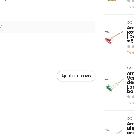
En 
QC
7
Am
Ro
| 
± 
En 
QC
Am
Ajouter un avis
Ve
de
Lo
bo
En 
QC
Am
Bl
pré