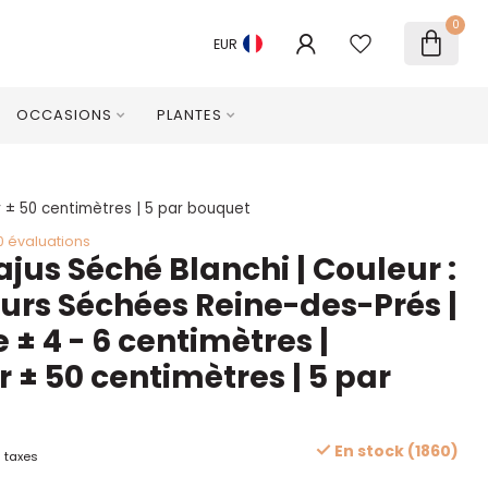
0
EUR
OCCASIONS
PLANTES
r ± 50 centimètres | 5 par bouquet
0 évaluations
us Séché Blanchi | Couleur :
leurs Séchées Reine-des-Prés |
± 4 - 6 centimètres |
 ± 50 centimètres | 5 par
En stock (1860)
 taxes