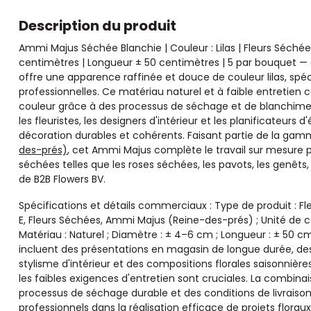
Description du produit
Ammi Majus Séchée Blanchie | Couleur : Lilas | Fleurs Séché
centimètres | Longueur ± 50 centimètres | 5 par bouquet 
offre une apparence raffinée et douce de couleur lilas, sp
professionnelles. Ce matériau naturel et à faible entretien c
couleur grâce à des processus de séchage et de blanchiment
les fleuristes, les designers d'intérieur et les planificateur
décoration durables et cohérents. Faisant partie de la ga
des-prés)
, cet Ammi Majus complète le travail sur mesure p
séchées telles que les roses séchées, les pavots, les genêts, 
de B2B Flowers BV.
Spécifications et détails commerciaux : Type de produit : Fl
E, Fleurs Séchées, Ammi Majus (Reine-des-prés) ; Unité de com
Matériau : Naturel ; Diamètre : ± 4–6 cm ; Longueur : ± 50 cm
incluent des présentations en magasin de longue durée, des
stylisme d'intérieur et des compositions florales saisonnières
les faibles exigences d'entretien sont cruciales. La combinai
processus de séchage durable et des conditions de livraiso
professionnels dans la réalisation efficace de projets florau