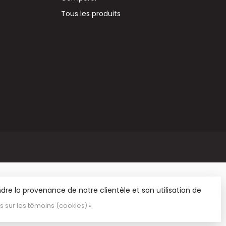
Tous les produits
re la provenance de notre clientèle et son utilisation de
us sur les témoins (cookies) »
 et de matériel de loisirs.