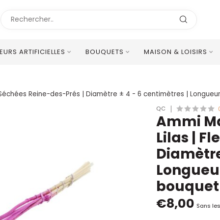
LEURS ARTIFICIELLES
BOUQUETS
MAISON & LOISIRS
Excellent Service Client Multilingue
rs Séchées Reine-des-Prés | Diamètre ± 4 - 6 centimètres | Longueu
QC
Ammi Maj
Lilas | F
Diamètre 
Longueur
bouquet
€8,00
Sans les