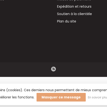
Expédition et retours
Soutien à la clientèle
Plan du site
émoins (cookies). Ces derniers nous permettent de mieux comprend
éliorer les fonctions.
Masquer ce message
En savoir pl
rs BV - Vente en gros de fleurs séchées, de fournitures de fleuristerie