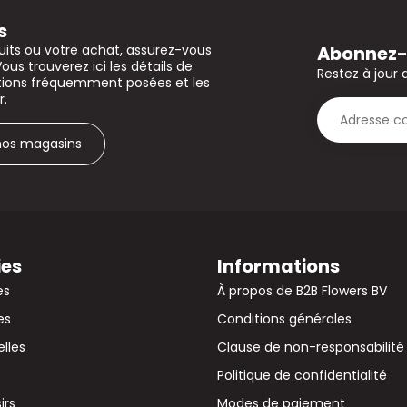
s
Abonnez-v
uits ou votre achat, assurez-vous
Vous trouverez ici les détails de
Restez à jour 
stions fréquemment posées et les
r.
 nos magasins
ies
Informations
es
À propos de B2B Flowers BV
es
Conditions générales
elles
Clause de non-responsabilité
Politique de confidentialité
irs
Modes de paiement