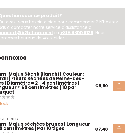
Questions sur ce produit?
Ou avez-vous besoin d'aide pour commander ? N'hésitez
pas à contacter notre service d'assistance à
support@b2bflowers.nl
ou
+31 6 8300 8125
. Nous
sommes heureux de vous aider !
 connexes
mi Majus Séché Blanchi | Couleur :
rail | Fleurs Séchées de Reine-des-
s | Diamètre ± 2 - 4 centimètres |
€8,90
ngueur ± 50 centimètres | 10 par
uquet
stock
CH DRIED
mi Majus séchées brunes | Longueur
0 centimètres | Par 10 tiges
€7,40