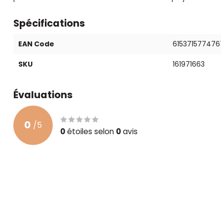
Spécifications
EAN Code
615371577476
SKU
161971663
Évaluations
0
/
5
0
étoiles selon
0
avis