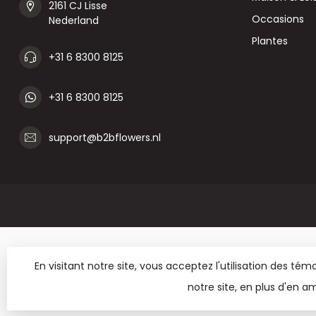
2161 CJ Lisse
Occasions
Nederland
Plantes
+31 6 8300 8125
+31 6 8300 8125
support@b2bflowers.nl
En visitant notre site, vous acceptez l'utilisation des t
notre site, en plus d'en am
© Copyright 2026 B2B Flowe