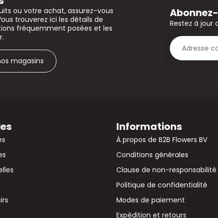
s
Abonnez-v
uits ou votre achat, assurez-vous
Vous trouverez ici les détails de
Restez à jour 
stions fréquemment posées et les
r.
 nos magasins
ies
Informations
es
À propos de B2B Flowers BV
es
Conditions générales
elles
Clause de non-responsabilité
Politique de confidentialité
irs
Modes de paiement
Expédition et retours