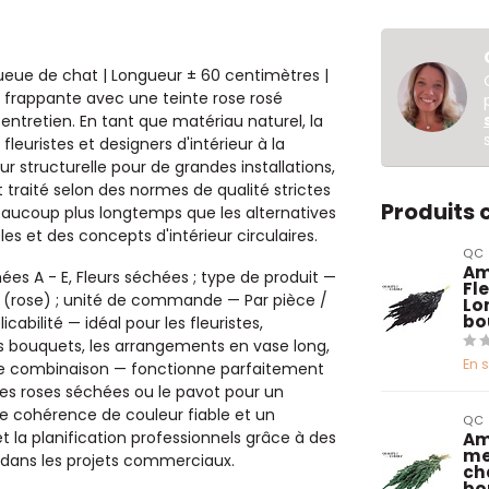
ueue de chat | Longueur ± 60 centimètres |
frappante avec une teinte rose rosé
entretien. En tant que matériau naturel, la
euristes et designers d'intérieur à la
 structurelle pour de grandes installations,
 traité selon des normes de qualité strictes
Produits
aucoup plus longtemps que les alternatives
les et des concepts d'intérieur circulaires.
QC
Am
hées A - E, Fleurs séchées ; type de produit —
Fl
vré (rose) ; unité de commande — Par pièce /
Lo
bo
abilité — idéal pour les fleuristes,
es bouquets, les arrangements en vase long,
En 
tés de combinaison — fonctionne parfaitement
es roses séchées ou le pavot pour un
ne cohérence de couleur fiable et un
QC
t la planification professionnels grâce à des
Am
me
e dans les projets commerciaux.
ch
bo