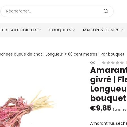
LEURS ARTIFICIELLES
BOUQUETS
MAISON & LOISIRS
Excellent Service Client Multilingue
 séchées queue de chat | Longueur ± 60 centimètres | Par bouquet
QC
Amaranth
givré | F
Longueur
bouquet
€9,85
Sans les
Amaranthus séché e