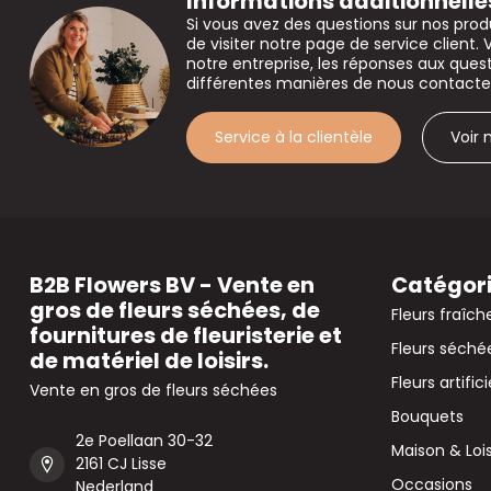
Informations additionnelle
Si vous avez des questions sur nos prod
de visiter notre page de service client. 
notre entreprise, les réponses aux que
différentes manières de nous contacte
Service à la clientèle
Voir
B2B Flowers BV - Vente en
Catégor
gros de fleurs séchées, de
Fleurs fraîch
fournitures de fleuristerie et
Fleurs séché
de matériel de loisirs.
Fleurs artifici
Vente en gros de fleurs séchées
Bouquets
2e Poellaan 30-32
Maison & Lois
2161 CJ Lisse
Occasions
Nederland