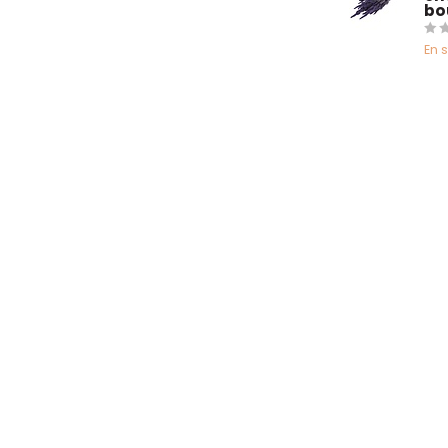
bo
En 