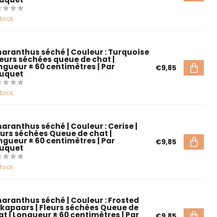
stock
aranthus séché | Couleur : Turquoise
Fleurs séchées queue de chat |
ngueur ± 60 centimètres | Par
€9,85
uquet
stock
aranthus séché | Couleur : Cerise |
eurs séchées Queue de chat |
ngueur ± 60 centimètres | Par
€9,85
uquet
stock
aranthus séché | Couleur : Frosted
lkapaars | Fleurs séchées Queue de
at | Longueur ± 60 centimètres | Par
€9,85