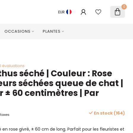
0
EUR
OCCASIONS
PLANTES
0 évaluations
us séché | Couleur : Rose
leurs séchées queue de chat |
 ± 60 centimètres | Par
En stock (164)
 taxes
n rose givré, ± 60 cm de long. Parfait pour les fleuristes et