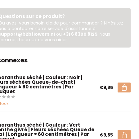
Questions sur ce produit?
Ou avez-vous besoin d'aide pour commander ? N'hésitez
pas à contacter notre service d'assistance à
support@b2bflowers.nl
ou
+31 6 8300 8125
. Nous
sommes heureux de vous aider !
 connexes
aranthus séché | Couleur : Noir |
eurs séchées Queue-de-chat |
ngueur ± 60 centimètres | Par
€9,85
uquet
stock
aranthus séché | Couleur : Vert
nthe givré | Fleurs séchées Queue de
at | Longueur ± 60 centimètres | Par
€9,85
uquet