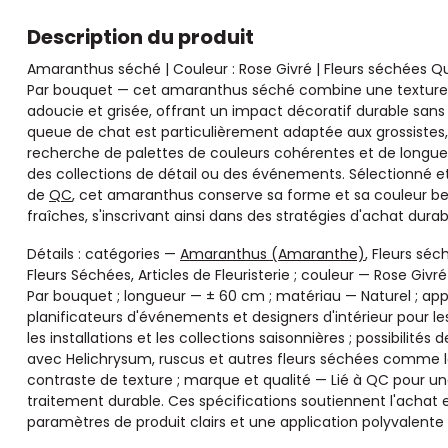
Description du produit
Amaranthus séché | Couleur : Rose Givré | Fleurs séchées Q
Par bouquet — cet amaranthus séché combine une texture 
adoucie et grisée, offrant un impact décoratif durable sans 
queue de chat est particulièrement adaptée aux grossistes, fl
recherche de palettes de couleurs cohérentes et de longueur
des collections de détail ou des événements. Sélectionné et
de
QC
, cet amaranthus conserve sa forme et sa couleur be
fraîches, s'inscrivant ainsi dans des stratégies d'achat durab
Détails : catégories —
Amaranthus (Amaranthe)
, Fleurs séc
Fleurs Séchées, Articles de Fleuristerie ; couleur — Rose Gi
Par bouquet ; longueur — ± 60 cm ; matériau — Naturel ; applic
planificateurs d'événements et designers d'intérieur pour l
les installations et les collections saisonnières ; possibili
avec Helichrysum, ruscus et autres fleurs séchées comme l
contraste de texture ; marque et qualité — Lié à QC pour u
traitement durable. Ces spécifications soutiennent l'achat e
paramètres de produit clairs et une application polyvalent