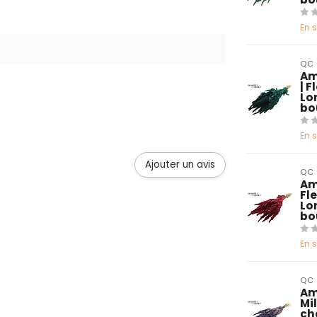
En 
QC
Am
| 
Lo
bo
En 
Ajouter un avis
QC
Am
Fl
Lo
bo
En 
QC
Am
Mi
ch