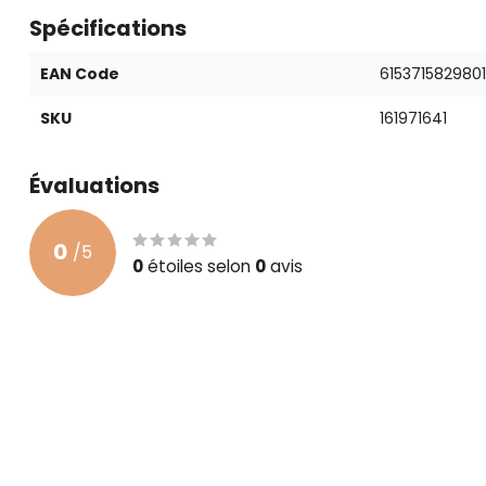
Spécifications
EAN Code
6153715829801
SKU
161971641
Évaluations
0
/
5
0
étoiles selon
0
avis