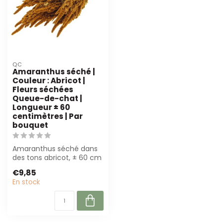
QC
Amaranthus séché |
Couleur : Abricot |
Fleurs séchées
Queue-de-chat |
Longueur ± 60
centimètres | Par
bouquet
Amaranthus séché dans
des tons abricot, ± 60 cm
de long. Parfait pour les
€9,85
bouque...
En stock