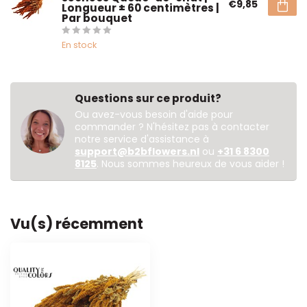
€9,85
Longueur ± 60 centimètres |
Par bouquet
En stock
Questions sur ce produit?
Ou avez-vous besoin d'aide pour
commander ? N'hésitez pas à contacter
notre service d'assistance à
support@b2bflowers.nl
ou
+31 6 8300
8125
. Nous sommes heureux de vous aider !
Vu(s) récemment