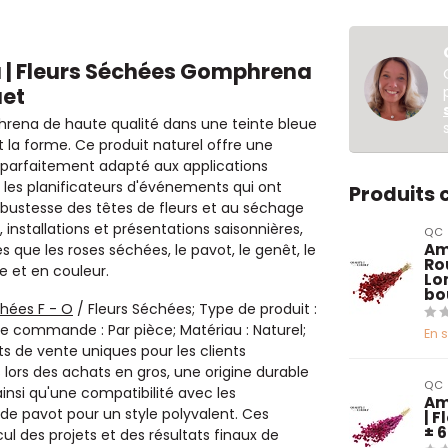
u | Fleurs Séchées Gomphrena
uet
na de haute qualité dans une teinte bleue
 la forme. Ce produit naturel offre une
nd parfaitement adapté aux applications
 et les planificateurs d'événements qui ont
Produits
obustesse des têtes de fleurs et au séchage
installations et présentations saisonnières,
QC
Am
 que les roses séchées, le pavot, le genêt, le
Ro
e et en couleur.
Lo
bo
chées F - O
/ Fleurs Séchées; Type de produit :
é de commande : Par pièce; Matériau : Naturel;
En 
s de vente uniques pour les clients
 lors des achats en gros, une origine durable
QC
insi qu'une compatibilité avec les
Am
de pavot pour un style polyvalent. Ces
| 
± 
cul des projets et des résultats finaux de