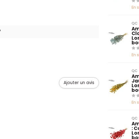
En 
QC
Am
7
Cl
Lo
bo
En 
QC
Am
Ja
Ajouter un avis
Lo
bo
En 
QC
Am
: 
Lo
bo