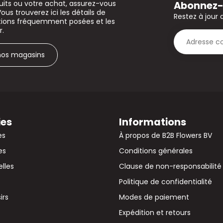
Abonnez-v
uits ou votre achat, assurez-vous
Vous trouverez ici les détails de
Restez à jour 
stions fréquemment posées et les
r.
 nos magasins
ies
Informations
es
À propos de B2B Flowers BV
es
Conditions générales
elles
Clause de non-responsabilité
Politique de confidentialité
irs
Modes de paiement
Expédition et retours