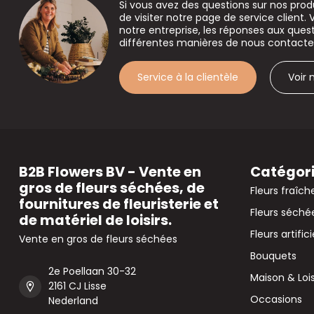
Si vous avez des questions sur nos prod
de visiter notre page de service client. 
notre entreprise, les réponses aux que
différentes manières de nous contacte
Service à la clientèle
Voir
B2B Flowers BV - Vente en
Catégor
gros de fleurs séchées, de
Fleurs fraîch
fournitures de fleuristerie et
Fleurs séché
de matériel de loisirs.
Fleurs artifici
Vente en gros de fleurs séchées
Bouquets
2e Poellaan 30-32
Maison & Lois
2161 CJ Lisse
Occasions
Nederland