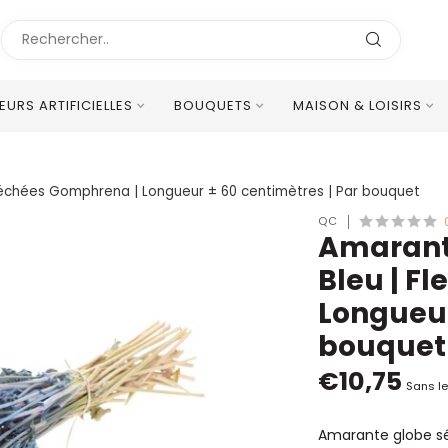
LEURS ARTIFICIELLES
BOUQUETS
MAISON & LOISIRS
Excellent Service Client Multilingue
 Séchées Gomphrena | Longueur ± 60 centimètres | Par bouquet
QC
Amarante
Bleu | F
Longueur
bouquet
€10,75
Sans le
Amarante globe séc