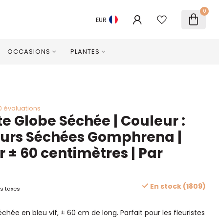
0
EUR
OCCASIONS
PLANTES
0 évaluations
 Globe Séchée | Couleur :
leurs Séchées Gomphrena |
 ± 60 centimètres | Par
En stock (1809)
s taxes
hée en bleu vif, ± 60 cm de long. Parfait pour les fleuristes