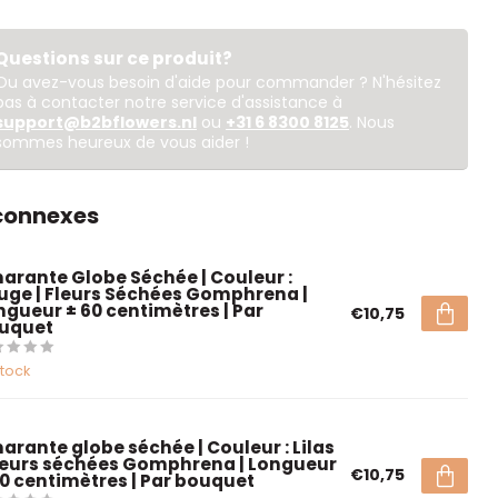
Questions sur ce produit?
Ou avez-vous besoin d'aide pour commander ? N'hésitez
pas à contacter notre service d'assistance à
support@b2bflowers.nl
ou
+31 6 8300 8125
. Nous
sommes heureux de vous aider !
 connexes
arante Globe Séchée | Couleur :
uge | Fleurs Séchées Gomphrena |
ngueur ± 60 centimètres | Par
€10,75
uquet
stock
arante globe séchée | Couleur : Lilas
Fleurs séchées Gomphrena | Longueur
€10,75
60 centimètres | Par bouquet