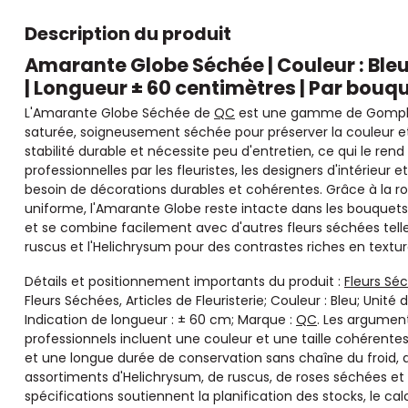
Description du produit
Amarante Globe Séchée | Couleur : Ble
| Longueur ± 60 centimètres | Par bouq
L'Amarante Globe Séchée de
QC
est une gamme de Gomphre
saturée, soigneusement séchée pour préserver la couleur et
stabilité durable et nécessite peu d'entretien, ce qui le re
professionnelles par les fleuristes, les designers d'intérieur
besoin de décorations durables et cohérentes. Grâce à la r
uniforme, l'Amarante Globe reste intacte dans les bouquets, 
et se combine facilement avec d'autres fleurs séchées telles
ruscus et l'Helichrysum pour des contrastes riches en textur
Détails et positionnement importants du produit :
Fleurs Sé
Fleurs Séchées, Articles de Fleuristerie; Couleur : Bleu; Unit
Indication de longueur : ± 60 cm; Marque :
QC
. Les argument
professionnels incluent une couleur et une taille cohérentes
et une longue durée de conservation sans chaîne du froid, a
assortiments d'Helichrysum, de ruscus, de roses séchées et 
spécifications soutiennent la planification des stocks, le cal