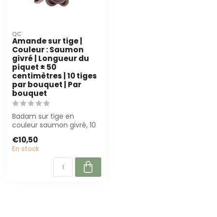
QC
Amande sur tige |
Couleur : Saumon
givré | Longueur du
piquet ± 50
centimètres | 10 tiges
par bouquet | Par
bouquet
Badam sur tige en
couleur saumon givré, 10
tiges par bouquet. Parfait
€10,50
pour les f...
En stock