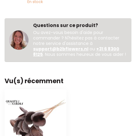
En stock
Questions sur ce produit?
Ou avez-vous besoin d'aide pour
commander ? N'hésitez pas à contacter
notre service d'assistance à
support@b2bflowers.nl
ou
+31 6 8300
8125
. Nous sommes heureux de vous aider !
Vu(s) récemment