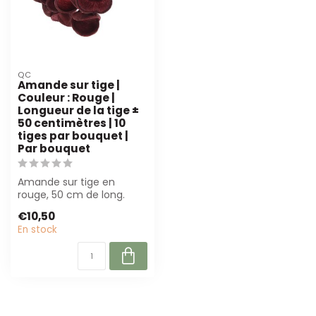
QC
Amande sur tige |
Couleur : Rouge |
Longueur de la tige ±
50 centimètres | 10
tiges par bouquet |
Par bouquet
Amande sur tige en
rouge, 50 cm de long.
Parfait pour les fleuristes
€10,50
et les desi...
En stock