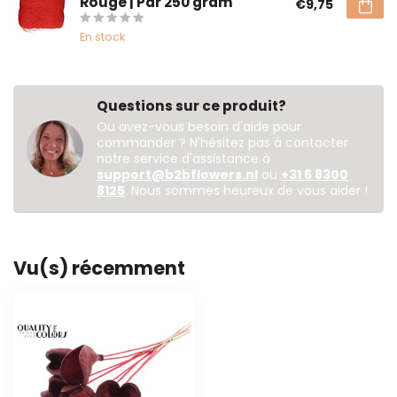
Rouge | Par 250 gram
€9,75
En stock
Questions sur ce produit?
Ou avez-vous besoin d'aide pour
commander ? N'hésitez pas à contacter
notre service d'assistance à
support@b2bflowers.nl
ou
+31 6 8300
8125
. Nous sommes heureux de vous aider !
Vu(s) récemment