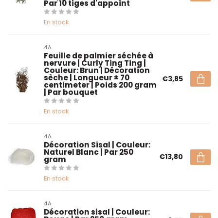
Par 10 tiges d'appoint
En stock
4A
Feuille de palmier séchée à
nervure | Curly Ting Ting |
Couleur: Brun | Décoration
sèche | Longueur ± 70
€3,85
centimeter | Poids 200 gram
| Par bouquet
En stock
4A
Décoration Sisal | Couleur:
Naturel Blanc | Par 250
€13,80
gram
En stock
4A
Décoration sisal | Couleur: