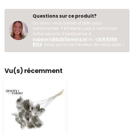
Questions sur ce produit?
Ou avez-vous besoin d'aide pour
commander ? N'hésitez pas à contacter
notre service d'assistance à
support@b2bflowers.nl
ou
+31 6 8300
8125
. Nous sommes heureux de vous aider !
Vu(s) récemment