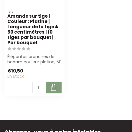
QC
Amande sur tige |
Couleur : Platine |
Longueur de la tige ±
50 centimètres | 10
tiges par bouquet |
Par bouquet
Élégantes branches de
badam couleur platine, 50
cm de long. 10 tiges par
€10,50
bouquet...
En stock