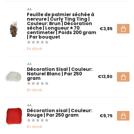
4A
Feuille de palmier séchée à
nervure | Curly Ting Ting |
Couleur: Brun | Décoration
sèche | Longueur ± 70
€3,85
centimeter | Poids 200 gram
| Par bouquet
En stock
4A
Décoration Sisal | Couleur:
Naturel Blanc | Par 250
€13,80
gram
En stock
4A
Décoration sisal | Couleur:
Rouge | Par 250 gram
€9,75
En stock