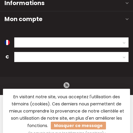
Informations
Mon compte
€
En visitant notre site, vous acceptez l'utilisation des
témoins (cookies). Ces derniers nous permettent de
mieux comprendre la provenance de notre clientèle et
son utilisation de notre site, en plus d'en améliorer les
© Copyright 2026 B2B Flowers BV - Vente en gros de fleurs
fonctions.
Masquer ce message
séchées, de fournitures de fleuristerie et de matériel de
loisirs.