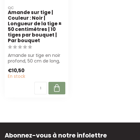
QC
Amande sur tige |
Couleur : Noir |
Longueur de la tige ±
50 centimètres | 10
tiges par bouquet |
Par bouquet
Amande sur tige en noir
profond, 50 cm de long,
par bouquet de 10 tiges.
€10,50
Parfait...
En stock
Abonnez-vous à notre infolettre