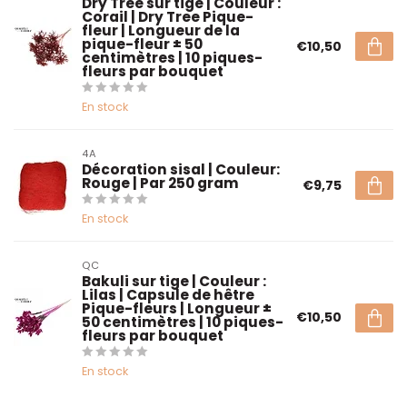
Dry Tree sur tige | Couleur :
Corail | Dry Tree Pique-
fleur | Longueur de la
pique-fleur ± 50
€10,50
centimètres | 10 piques-
fleurs par bouquet
En stock
4A
Décoration sisal | Couleur:
Rouge | Par 250 gram
€9,75
En stock
QC
Bakuli sur tige | Couleur :
Lilas | Capsule de hêtre
Pique-fleurs | Longueur ±
€10,50
50 centimètres | 10 piques-
fleurs par bouquet
En stock