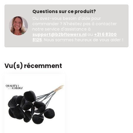
Questions sur ce produit?
Ou avez-vous besoin d'aide pour
commander ? N'hésitez pas à contacter
notre service d'assistance à
support@b2bflowers.nl
ou
+31 6 8300
8125
. Nous sommes heureux de vous aider !
Vu(s) récemment