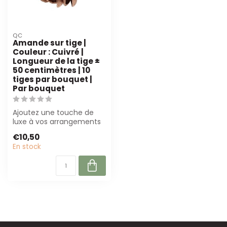
QC
Amande sur tige |
Couleur : Cuivré |
Longueur de la tige ±
50 centimètres | 10
tiges par bouquet |
Par bouquet
Ajoutez une touche de
luxe à vos arrangements
floraux avec la Badam
€10,50
cuivrée sur ...
En stock