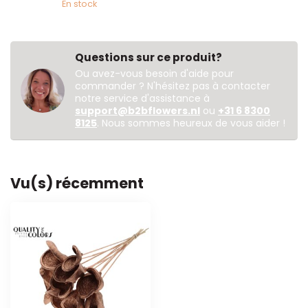
En stock
Questions sur ce produit?
Ou avez-vous besoin d'aide pour
commander ? N'hésitez pas à contacter
notre service d'assistance à
support@b2bflowers.nl
ou
+31 6 8300
8125
. Nous sommes heureux de vous aider !
Vu(s) récemment