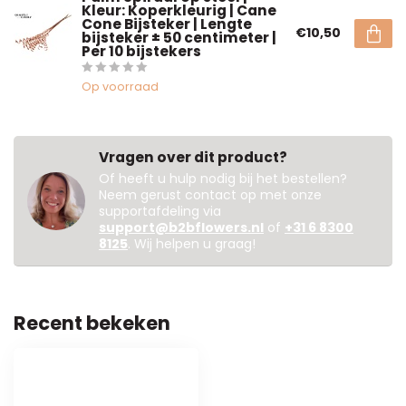
Kleur: Koperkleurig | Cane
Cone Bijsteker | Lengte
€10,50
bijsteker ± 50 centimeter |
Per 10 bijstekers
Op voorraad
Vragen over dit product?
Of heeft u hulp nodig bij het bestellen?
Neem gerust contact op met onze
supportafdeling via
support@b2bflowers.nl
of
+31 6 8300
8125
. Wij helpen u graag!
Recent bekeken