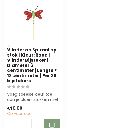
4A
Vlinder op Spiraal op
stok | Kleur: Rood |
Vlinder Bijsteker |
Diameter 6
centimeter | Lengte ±
12 centimeter | Per 25
bijstekers
Voeg speelse kleur toe
aan je bloemstukken met
deze rode vlinder
€10,00
bijsteker. Duur...
Op voorraad