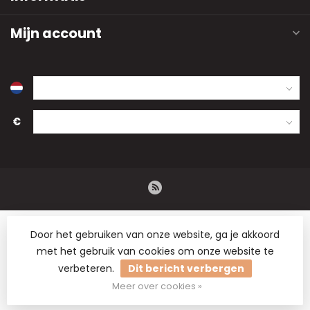
Mijn account
€
Door het gebruiken van onze website, ga je akkoord
met het gebruik van cookies om onze website te
verbeteren.
Dit bericht verbergen
© Copyright 2026 B2B Flowers BV - Groothandel in
droogbloemen, bloemisterij artikelen en hobbymaterialen.
Meer over cookies »