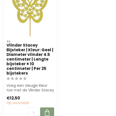
4A
Vlinder Stacey
Bijsteker | Kleur: Geel |
Diameter vlinder 4.5
centimeter | Lengte
bijsteker ± 10
centimeter | Per 25
bijstekers
Voeg een vleugje kleur
toe met de Vlinder Stacey
bijsteker in geel. Perfect
€12,50
voor...
Op voorraad