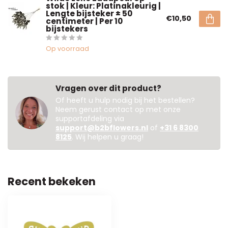
stok | Kleur: Platinakleurig |
Lengte bijsteker ± 50
€10,50
centimeter | Per 10
bijstekers
Op voorraad
Vragen over dit product?
Of heeft u hulp nodig bij het bestellen?
Neem gerust contact op met onze
supportafdeling via
support@b2bflowers.nl
of
+31 6 8300
8125
. Wij helpen u graag!
Recent bekeken