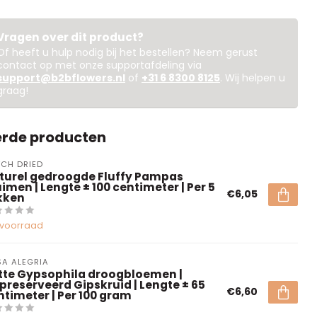
Vragen over dit product?
Of heeft u hulp nodig bij het bestellen? Neem gerust
contact op met onze supportafdeling via
support@b2bflowers.nl
of
+31 6 8300 8125
. Wij helpen u
graag!
erde producten
CH DRIED
turel gedroogde Fluffy Pampas
imen | Lengte ± 100 centimeter | Per 5
€6,05
kken
voorraad
A ALEGRIA
tte Gypsophila droogbloemen |
preserveerd Gipskruid | Lengte ± 65
€6,60
ntimeter | Per 100 gram