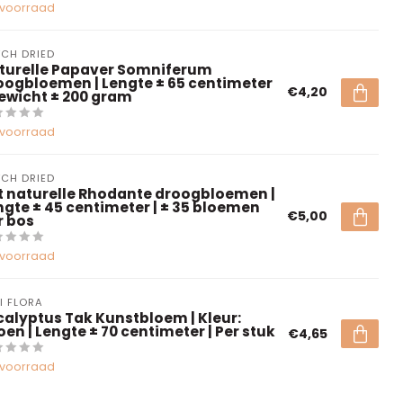
voorraad
CH DRIED
turelle Papaver Somniferum
oogbloemen | Lengte ± 65 centimeter
€4,20
Gewicht ± 200 gram
voorraad
CH DRIED
t naturelle Rhodante droogbloemen |
ngte ± 45 centimeter | ± 35 bloemen
€5,00
r bos
voorraad
I FLORA
calyptus Tak Kunstbloem | Kleur:
oen | Lengte ± 70 centimeter | Per stuk
€4,65
voorraad