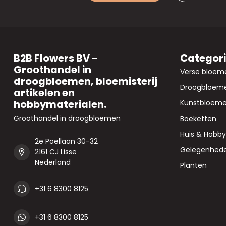
B2B Flowers BV -
Categor
Groothandel in
Verse bloem
droogbloemen, bloemisterij
Droogbloem
artikelen en
hobbymaterialen.
Kunstbloem
Groothandel in droogbloemen
Boeketten
Huis & Hobby
2e Poellaan 30-32
Gelegenhed
2161 CJ Lisse
Nederland
Planten
+31 6 8300 8125
+31 6 8300 8125