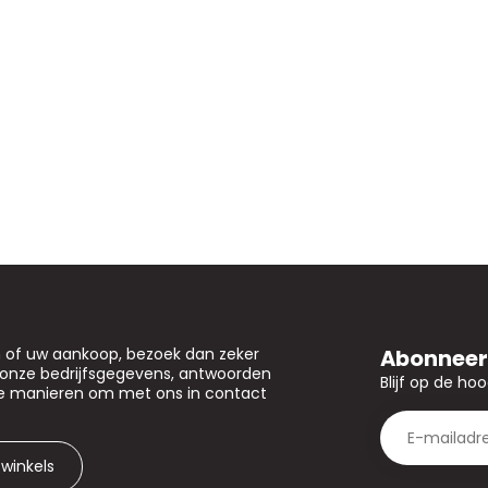
Abonneer 
n of uw aankoop, bezoek dan zeker
u onze bedrijfsgegevens, antwoorden
Blijf op de ho
de manieren om met ons in contact
 winkels