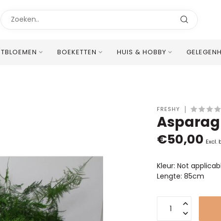
STBLOEMEN
BOEKETTEN
HUIS & HOBBY
GELEGEN
Uitstekende Meertalige Klantenservice
FRESHY
Asparag
€50,00
Excl. 
Kleur: Not applicab
Lengte: 85cm