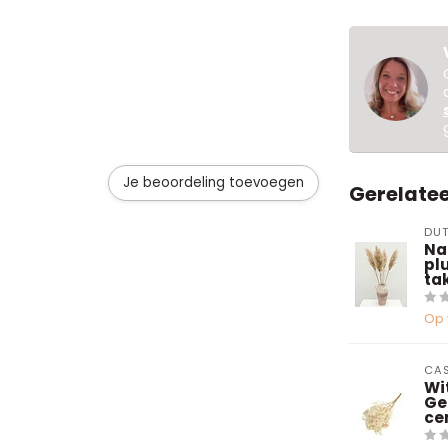
Je beoordeling toevoegen
Gerelate
DUT
Na
plu
ta
Op 
CAS
Wi
Ge
ce