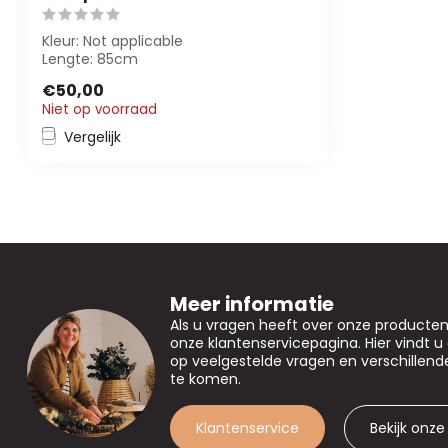
Kleur: Not applicable
Lengte: 85cm
€50,00
Niet op voorraad
Vergelijk
Meer informatie
Als u vragen heeft over onze producte
onze klantenservicepagina. Hier vindt 
op veelgestelde vragen en verschillen
te komen.
Klantenservice
Bekijk onze