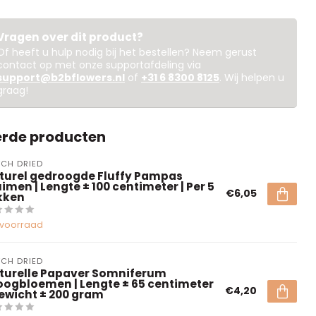
Vragen over dit product?
Of heeft u hulp nodig bij het bestellen? Neem gerust
contact op met onze supportafdeling via
support@b2bflowers.nl
of
+31 6 8300 8125
. Wij helpen u
graag!
erde producten
CH DRIED
turel gedroogde Fluffy Pampas
imen | Lengte ± 100 centimeter | Per 5
€6,05
kken
voorraad
CH DRIED
turelle Papaver Somniferum
oogbloemen | Lengte ± 65 centimeter
€4,20
Gewicht ± 200 gram