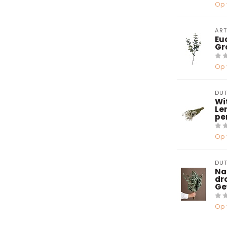
Op 
ART
Eu
Gr
Op 
DUT
Wi
Le
pe
Op 
DUT
Na
dr
Ge
Op 