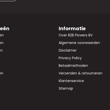
ieën
Informatie
en
Over B2B Flowers BV
en
Algemene voorwaarden
en
Disclaimer
Privacy Policy
Betaalmethoden
en
Verzenden & retourneren
Klantenservice
Sitemap