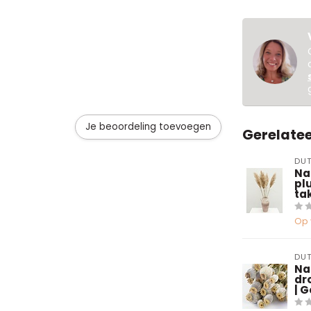
Je beoordeling toevoegen
Gerelate
DUT
Na
plu
ta
Op 
DUT
Na
dr
| 