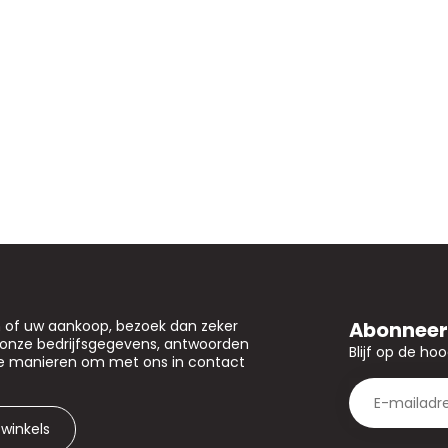
Abonneer 
n of uw aankoop, bezoek dan zeker
u onze bedrijfsgegevens, antwoorden
Blijf op de ho
de manieren om met ons in contact
 winkels