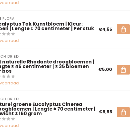
voorraad
I FLORA
calyptus Tak Kunstbloem | Kleur:
oen | Lengte ± 70 centimeter | Per stuk
€4,65
voorraad
CH DRIED
t naturelle Rhodante droogbloemen |
ngte ± 45 centimeter | ± 35 bloemen
€5,00
r bos
voorraad
CH DRIED
turel groene Eucalyptus Cinerea
oogbloemen | Lengte ± 70 centimeter |
€5,55
wicht ± 150 gram
voorraad