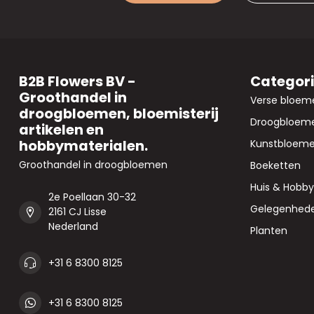
B2B Flowers BV -
Categor
Groothandel in
Verse bloem
droogbloemen, bloemisterij
Droogbloem
artikelen en
hobbymaterialen.
Kunstbloem
Groothandel in droogbloemen
Boeketten
Huis & Hobby
2e Poellaan 30-32
Gelegenhed
2161 CJ Lisse
Nederland
Planten
+31 6 8300 8125
+31 6 8300 8125