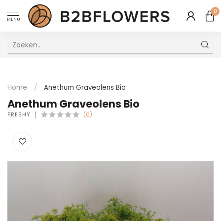
0
MENU
Uitstekende Meertalige Klantenservice
Home
/
Anethum Graveolens Bio
Anethum Graveolens Bio
FRESHY
(0)