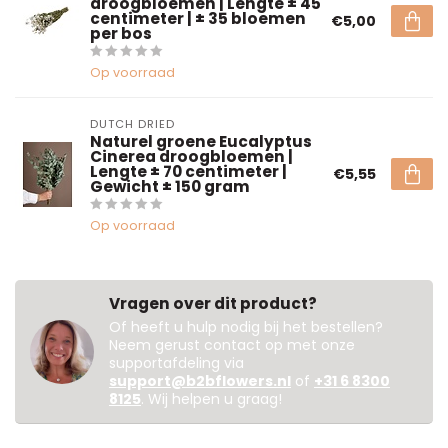
droogbloemen | Lengte ± 45
centimeter | ± 35 bloemen
€5,00
per bos
Op voorraad
DUTCH DRIED
Naturel groene Eucalyptus
Cinerea droogbloemen |
Lengte ± 70 centimeter |
€5,55
Gewicht ± 150 gram
Op voorraad
Vragen over dit product?
Of heeft u hulp nodig bij het bestellen?
Neem gerust contact op met onze
supportafdeling via
support@b2bflowers.nl
of
+31 6 8300
8125
. Wij helpen u graag!