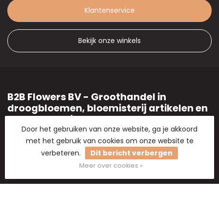
Klantenservice
Bekijk onze winkels
B2B Flowers BV - Groothandel in
droogbloemen, bloemisterij artikelen en
hobbymaterialen.
Door het gebruiken van onze website, ga je akkoord
Groothandel in droogbloemen
met het gebruik van cookies om onze website te
verbeteren.
Dit bericht verbergen
2e Poellaan 30-32
2161 CJ Lisse
Meer over cookies »
Nederland
+31 6 8300 8125