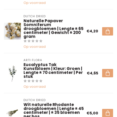
Op voorraad
DUTCH DRIED
Naturelle Papaver
Somniferum
droogbloemen | Lengte ± 65
€4,20
centimeter | Gewicht ± 200
gram
Op voorraad
ARTI FLORA
Eucalyptus Tak
Kunstbloem | Kleur: Groen |
Lengte ± 70 centimeter | Per
€4,65
stuk
Op voorraad
DUTCH DRIED
Wit naturelle Rhodante
droogbloemen | Lengte ± 45
centimeter | ± 35 bloemen
€5,00
per bos