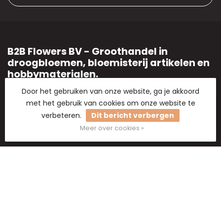
B2B Flowers BV - Groothandel in
droogbloemen, bloemisterij artikelen en
hobbymaterialen.
Groothandel in droogbloemen
Door het gebruiken van onze website, ga je akkoord
met het gebruik van cookies om onze website te
2e Poellaan 30-32
verbeteren.
Dit bericht verbergen
2161 CJ Lisse
Meer over cookies »
Nederland
+31 6 8300 8125
+31 6 8300 8125
support@b2bflowers.nl