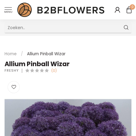
0
MENU
Uitstekende Meertalige Klantenservice
Home
/
Allium Pinball Wizar
Allium Pinball Wizar
FRESHY
(0)