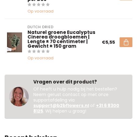
Op voorraad
DUTCH DRIED
Naturel groene Eucalyptus
Cinerea droogbloemen |
Lengte ± 70 centimeter |
€5,55
Gewicht ± 150 gram
Op voorraad
Vragen over dit product?
Of heeft u hulp nodig bij het bestellen?
Neem gerust contact op met onze
supportafdeling via
support@b2bflowers.nl
of
+31 6 8300
8125
. Wij helpen u graag!